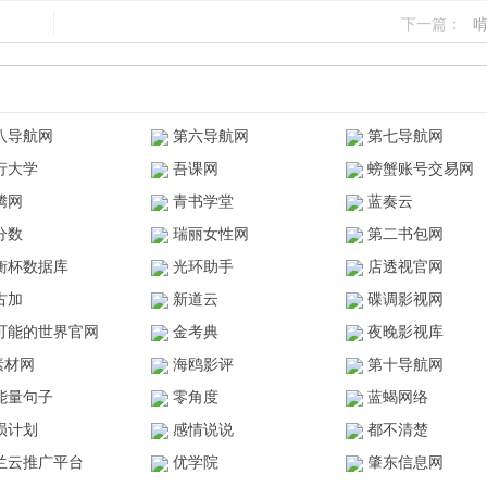
下一篇：
八导航网
第六导航网
第七导航网
行大学
吾课网
螃蟹账号交易网
腾网
青书学堂
蓝奏云
分数
瑞丽女性网
第二书包网
衡杯数据库
光环助手
店透视官网
古加
新道云
碟调影视网
可能的世界官网
金考典
夜晚影视库
z素材网
海鸥影评
第十导航网
能量句子
零角度
蓝蝎网络
陨计划
感情说说
都不清楚
兰云推广平台
优学院
肇东信息网