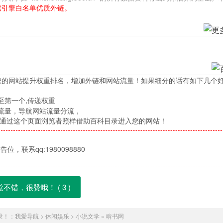
索引擎白名单优质外链。
您的网站提升权重排名，增加外链和网站流量！如果细分的话有如下几个
至第一个,传递权重
流量，导航网站流量分流，
，通过这个页面浏览者照样借助百科目录进入您的网站！
位，联系qq:1980098880
觉不错，很赞哦！ (
3
)
录！：
我爱导航
>
休闲娱乐
>
小说文学
»
啃书网