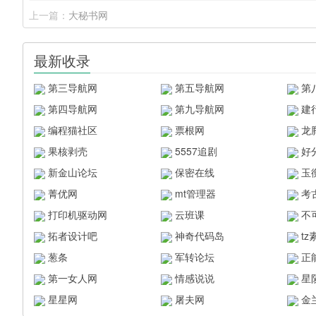
上一篇：
大秘书网
最新收录
第三导航网
第五导航网
第
第四导航网
第九导航网
建
编程猫社区
票根网
龙
果核剥壳
5557追剧
好
新金山论坛
保密在线
玉
菁优网
mt管理器
考
打印机驱动网
云班课
不
拓者设计吧
神奇代码岛
t
葱条
军转论坛
正
第一女人网
情感说说
星
星星网
屠夫网
金