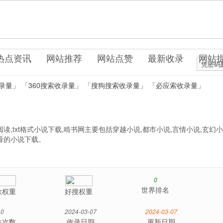
uo0.cn
说文学
热点资讯
网站推荐
网站点赞
最新收录
网站
凭密码
录量」
「360搜索收录量」
「搜狗搜索收录量」
「必应索收录量」
,txt格式小说下载,啃书网主要包括穿越小说,都市小说,言情小说,玄幻小
看的小说下载。
0
世界排名
歌权重
好搜权重
0
2024-03-07
2024-03-07
站次数
收录日期
更新日期