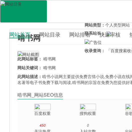
网站地址：
kenshuwang.
官网直达：
啃书网
所属分类：
休闲娱乐>
小
网站类型：
个人类型网站
联系站长：
网站首页
网站目录
网站排名
快速审核
啃书网
百科目录
收录查询：
「百度搜索收
此网站标签：
啃书网
网站关键词：
啃书网
此网站描述：
啃书小说网主要提供免费言情小说,免费小说在线阅读
名著等电子书免费下载与阅读,啃书网的宗旨在免费为您提供好
啃书网_网站SEO信息
百度权重
搜狗权重
谷
450
0
关注热度
入站次数
出