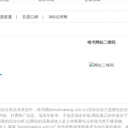
百度权重
|
百度口碑
|
360点评网
啃书网站二维码
分类目录类别中，啃书网(kenshuwang.uo0.cn)百科目录只是硬性的分
网站外链、付费推广信息、域名年龄等。不包含域名价值,网站真正的价值在
因素的综合分析,以网站的流量或收入多少来衡量站点价值当然不够准确。
 "kenshuwang.uo0.cn" 的所有数据资料将成为你估算的基础。