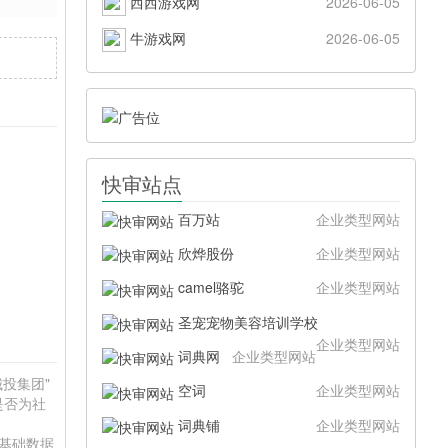
西西游戏网
2026-06-05
牛游戏网
2026-06-05
快审站点
百万站
企业类型网站
欣烨股份
企业类型网站
camel骆驼
企业类型网站
圣宠宠物美容培训学校
企业类型网站
词典网
企业类型网站
城投集团"
空词
企业类型网站
是否为社
词典铺
企业类型网站
的基础数据