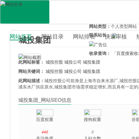
网站地址：
ctjt.uo0.cn
官网直达：
城投集团
所属分类：
行业企业>
环
网站类型：
个人类型网站
联系站长：
网站首页
网站目录
网站排名
快速审核
城投集团
百科目录
收录查询：
「百度搜索收
此网站标签：
城投控股
城投公司
城投集团
网站关键词：
城投控股
城投公司
城投集团
此网站描述：
城投控股公司前身是上海市自来水源厂,城投控股
浦东水厂供应原水,城投集团市场需求稳定增长,而且具有一定的
城投集团_网站SEO信息
百度权重
搜狗权重
谷
440
0
关注热度
入站次数
出