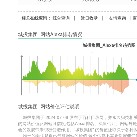
相关在线查询：
综合查询
|
近日收录
|
友情查询
|
城投集团_网站Alexa排名情况
城投集团_Alexa排名趋势图
城投集团_网站价值评估说明
城投集团于 2024-07-08 发布于百科目录网，并永久归类相关网
的网站价值及网站可信度,包括Alexa排名、流量估计、网站
会的发展带来积极促进作用。"城投集团" 的价值还取决于各种
唯一的办法是自己笔算网站的价值,这个估算不需要你雇佣任何人,掌