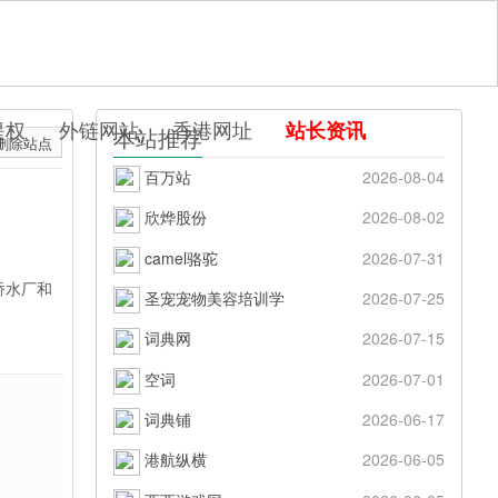
提权
外链网站
香港网址
站长资讯
本站推荐
删除站点
百万站
2026-08-04
欣烨股份
2026-08-02
camel骆驼
2026-07-31
桥水厂和
圣宠宠物美容培训学
2026-07-25
词典网
2026-07-15
空词
2026-07-01
词典铺
2026-06-17
港航纵横
2026-06-05