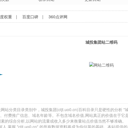
百度权重
|
百度口碑
|
360点评网
城投集团站二维码
站分类目录类别中，城投集团(ctjt.uo0.cn)百科目录只是硬性的分析 "
外链、付费推广信息、域名年龄等。不包含域名价值,网站真正的价值在于它
因素的综合分析,以网站的流量或收入多少来衡量站点价值当然不够准确。
握 "ctjt.uo0.cn" 的所有数据资料将成为你估算的基础。本站提供