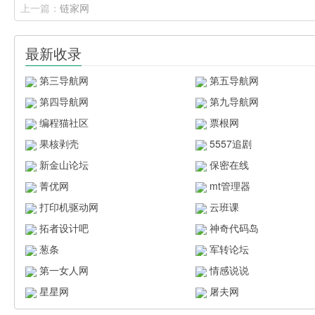
上一篇：
链家网
最新收录
第三导航网
第五导航网
第四导航网
第九导航网
编程猫社区
票根网
果核剥壳
5557追剧
新金山论坛
保密在线
菁优网
mt管理器
打印机驱动网
云班课
拓者设计吧
神奇代码岛
葱条
军转论坛
第一女人网
情感说说
星星网
屠夫网