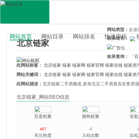
网站地址：
bj.l
官网直达：
北京
所属分类：
行业
网站类型：
企业
网站首页
网站目录
网站排名
快速审核
联系站长：
北京链家
百科目录
收录查询：
「百
此网站标签：
北京链家
链家
链家网
链家官网
链家在线
链家房
网站关键词：
北京链家
链家
链家网
链家官网
链家在线
链家房
此网站描述：
北京链家二手房频道,发布北京二手房真实在售房源
北京链家_网站SEO信息
百度权重
搜狗权重
谷歌
467
0
关注热度
入站次数
出站