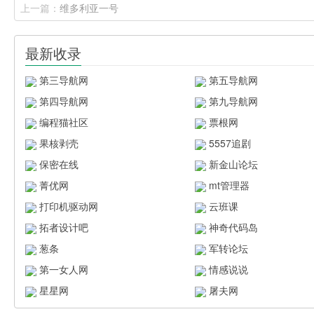
上一篇：
维多利亚一号
最新收录
第三导航网
第五导航网
第四导航网
第九导航网
编程猫社区
票根网
果核剥壳
5557追剧
保密在线
新金山论坛
菁优网
mt管理器
打印机驱动网
云班课
拓者设计吧
神奇代码岛
葱条
军转论坛
第一女人网
情感说说
星星网
屠夫网