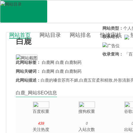
网站地址：
bail
官网直达：
白鹿
所属分类：
电脑
网站类型：
个人
网站首页
网站目录
网站排名
快速审核
联系站长：
白鹿
百科目录
收录查询：
「百
此网站标签：
白鹿网
白鹿
白鹿制药
网站关键词：
白鹿网
白鹿
白鹿制药
此网站描述：
白鹿的嗓音苏而不媚,白鹿五官柔和精致,外形清新
白鹿_网站SEO信息
百度权重
搜狗权重
谷歌
439
0
关注热度
入站次数
出站