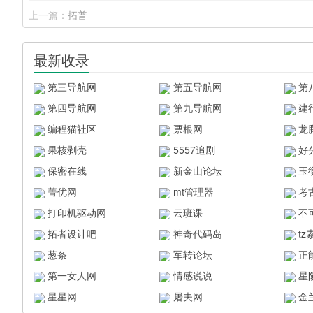
上一篇：
拓普
最新收录
第三导航网
第五导航网
第
第四导航网
第九导航网
建
编程猫社区
票根网
龙
果核剥壳
5557追剧
好
保密在线
新金山论坛
玉
菁优网
mt管理器
考
打印机驱动网
云班课
不
拓者设计吧
神奇代码岛
t
葱条
军转论坛
正
第一女人网
情感说说
星
星星网
屠夫网
金