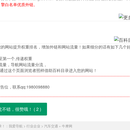
引擎白名单优质外链。
您的网站提升权重排名，增加外链和网站流量！如果细分的话有如下几个
至第一个,传递权重
流量，导航网站流量分流，
，通过这个页面浏览者照样借助百科目录进入您的网站！
位，联系qq:1980098880
觉不错，很赞哦！ (
2
)
录！：
我爱导航
>
行业企业
>
汽车交通
»
牛摩网