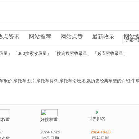
o0.cn
车交通
热点资讯
网站推荐
网站点赞
最新收录
网站
凭密码
录量」
「360搜索收录量」
「搜狗搜索收录量」
「必应索收录量」
车报价,摩托车图片,摩托车资料,摩托车论坛,积累历史经典车型的介绍,牛
0
世界排名
歌权重
好搜权重
0
2024-10-23
2024-10-23
站次数
收录日期
更新日期