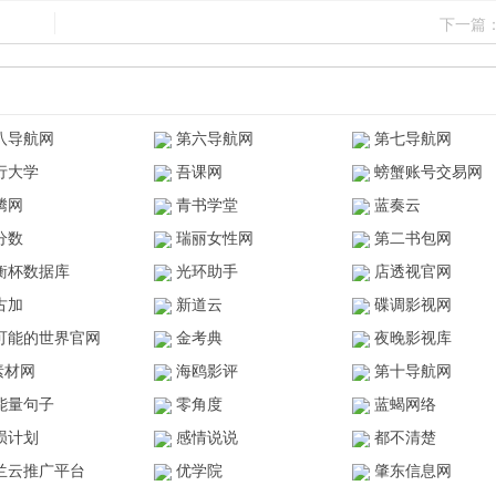
下一篇
八导航网
第六导航网
第七导航网
行大学
吾课网
螃蟹账号交易网
腾网
青书学堂
蓝奏云
分数
瑞丽女性网
第二书包网
衡杯数据库
光环助手
店透视官网
古加
新道云
碟调影视网
可能的世界官网
金考典
夜晚影视库
z素材网
海鸥影评
第十导航网
能量句子
零角度
蓝蝎网络
陨计划
感情说说
都不清楚
兰云推广平台
优学院
肇东信息网