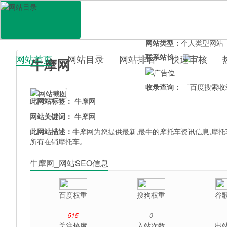
网站地址：
niumowang.u
官网直达：
牛摩网
所属分类：
行业企业>
汽
网站类型：
个人类型网站
联系站长：
网站首页
网站目录
网站排名
快速审核
牛摩网
百科目录
收录查询：
「百度搜索收
此网站标签：
牛摩网
网站关键词：
牛摩网
此网站描述：
牛摩网为您提供最新,最牛的摩托车资讯信息,摩托
所有在销摩托车。
牛摩网_网站SEO信息
百度权重
搜狗权重
谷
515
0
关注热度
入站次数
出