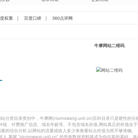
百度权重
|
百度口碑
|
360点评网
牛摩网站二维码
分类目录类别中，牛摩网(niumowang.uo0.cn)百科目录只是硬性的分析
网站外链、付费推广信息、域名年龄等。不包含域名价值,网站真正的价值在
因素的综合分析,以网站的流量或收入多少来衡量站点价值当然不够准确。
 "niumowang.uo0.cn" 的所有数据资料将成为你估算的基础。