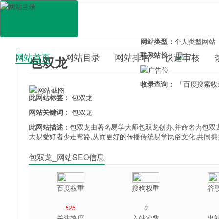
网站地址：
baoshuanglon
官网直达：
包双龙
所属分类：
休闲娱乐>
星
网站类型：
个人类型网站
联系站长：
网站首页
网站目录
网站排名
快速审核
包双龙
百科目录
收录查询：
「百度搜索收
此网站标签：
包双龙
网站关键词：
包双龙
此网站描述：
包双龙由著名易学大师包双龙创办,并命名为包双龙
大易爱好者少走弯路,从而更好的传播传统易学民俗文化,共同拥
包双龙_网站SEO信息
百度权重
搜狗权重
谷
525
0
关注热度
入站次数
出