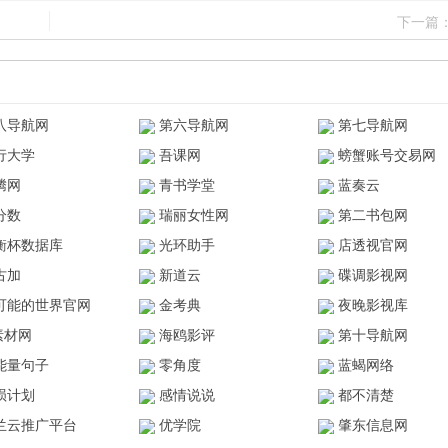
下一篇
八导航网
第六导航网
第七导航网
行大学
吾课网
螃蟹账号交易网
腾网
青书学堂
蓝奏云
分数
瑞丽女性网
第二书包网
衡杯数据库
光环助手
店透视官网
古加
新道云
碟调影视网
可能的世界官网
金考典
夜晚影视库
z素材网
海鸥影评
第十导航网
能量句子
零角度
蓝蝎网络
陨计划
感情说说
都不清楚
兰云推广平台
优学院
肇东信息网