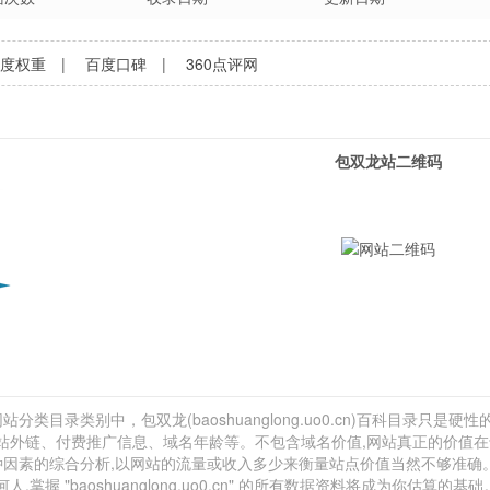
百度权重
|
百度口碑
|
360点评网
包双龙站二维码
类目录类别中，包双龙(baoshuanglong.uo0.cn)百科目录只是硬性
、网站外链、付费推广信息、域名年龄等。不包含域名价值,网站真正的价值
种因素的综合分析,以网站的流量或收入多少来衡量站点价值当然不够准确
"baoshuanglong.uo0.cn" 的所有数据资料将成为你估算的基