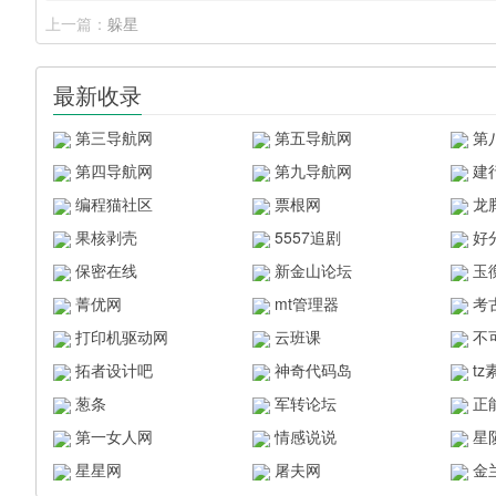
上一篇：
躲星
最新收录
第三导航网
第五导航网
第
第四导航网
第九导航网
建
编程猫社区
票根网
龙
果核剥壳
5557追剧
好
保密在线
新金山论坛
玉
菁优网
mt管理器
考
打印机驱动网
云班课
不
拓者设计吧
神奇代码岛
t
葱条
军转论坛
正
第一女人网
情感说说
星
星星网
屠夫网
金