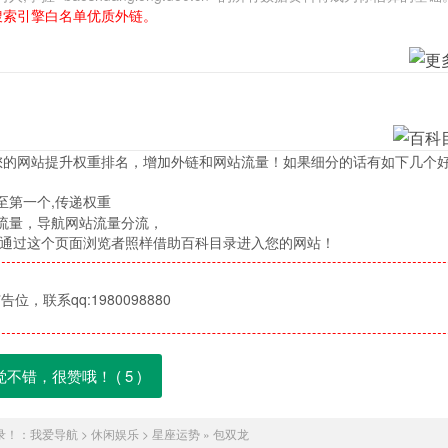
搜索引擎白名单优质外链。
您的网站提升权重排名，增加外链和网站流量！如果细分的话有如下几个
至第一个,传递权重
流量，导航网站流量分流，
，通过这个页面浏览者照样借助百科目录进入您的网站！
位，联系qq:1980098880
觉不错，很赞哦！ (
5
)
录！：
我爱导航
>
休闲娱乐
>
星座运势
»
包双龙