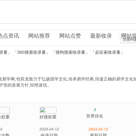
g.uo0.cn
座运势
热点资讯
网站推荐
网站点赞
最新收录
网站
凭密码
录量」
「360搜索收录量」
「搜狗搜索收录量」
「必应索收录量」
易学网,包双龙致力于弘扬国学文化,传承易学经典,传递正确的易学文化知
护党的发展方针,拒绝迷信。
0
世界排名
歌权重
好搜权重
0
2024-04-12
2024-04-12
站次数
收录日期
更新日期