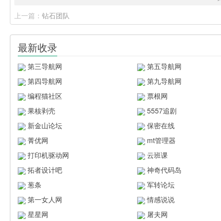
上一篇：
钻石团队
最新收录
第三导航网
第五导航网
第四导航网
第九导航网
编程猫社区
票根网
果核剥壳
5557追剧
新金山论坛
保密在线
菁优网
mt管理器
打印机驱动网
云班课
拓者设计吧
神奇代码岛
葱条
军转论坛
第一女人网
情感说说
星星网
屠夫网