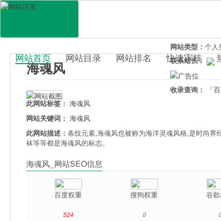
网站地址：
haih
官网直达：
海魂
所属分类：
电脑
网站类型：
个人
网站首页
网站目录
网站排名
快速审核
联系站长：
海魂风
百科目录
收录查询：
「百
此网站标签：
海魂风
网站关键词：
海魂风
此网站描述：
条纹元素,海魂风也被称为海洋灵魂风格,是时尚界
袜等等都是海魂风的标志。
海魂风_网站SEO信息
百度权重
搜狗权重
谷歌
524
0