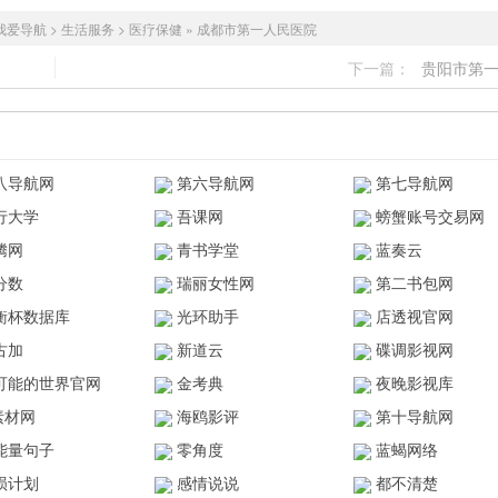
我爱导航
>
生活服务
>
医疗保健
»
成都市第一人民医院
下一篇：
贵阳市第
八导航网
第六导航网
第七导航网
行大学
吾课网
螃蟹账号交易网
腾网
青书学堂
蓝奏云
分数
瑞丽女性网
第二书包网
衡杯数据库
光环助手
店透视官网
古加
新道云
碟调影视网
可能的世界官网
金考典
夜晚影视库
z素材网
海鸥影评
第十导航网
能量句子
零角度
蓝蝎网络
陨计划
感情说说
都不清楚