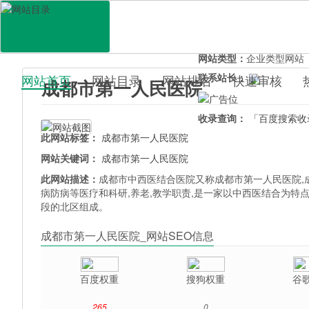
网站地址：
www.cdzxy.c
官网直达：
成都市第一人
所属分类：
生活服务>
医
网站类型：
企业类型网站
联系站长：
网站首页
网站目录
网站排名
快速审核
成都市第一人民医院
百科目录
收录查询：
「百度搜索收
此网站标签：
成都市第一人民医院
网站关键词：
成都市第一人民医院
此网站描述：
成都市中西医结合医院又称成都市第一人民医院,
病防病等医疗和科研,养老,教学职责,是一家以中西医结合为
段的北区组成。
成都市第一人民医院_网站SEO信息
百度权重
搜狗权重
谷
265
0