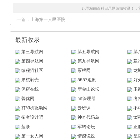
此网站由百科目录网编辑收录！：
上一篇：
上海第一人民医院
最新收录
第三导航网
第五导航网
第
第四导航网
第九导航网
建
编程猫社区
票根网
龙
果核剥壳
5557追剧
好
保密在线
新金山论坛
玉
菁优网
mt管理器
考
打印机驱动网
云班课
不
拓者设计吧
神奇代码岛
t
葱条
军转论坛
正
第一女人网
情感说说
星