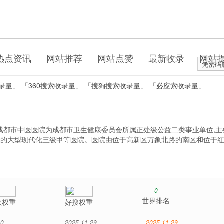
om
民医院
疗保健
热点资讯
网站推荐
网站点赞
最新收录
网站
凭密码
录量」
「360搜索收录量」
「搜狗搜索收录量」
「必应索收录量」
成都市中医医院为成都市卫生健康委员会所属正处级公益二类事业单位,主
特点的大型现代化三级甲等医院。医院由位于高新区万象北路的南区和位于
0
世界排名
歌权重
好搜权重
0
2025-11-29
2025-11-29