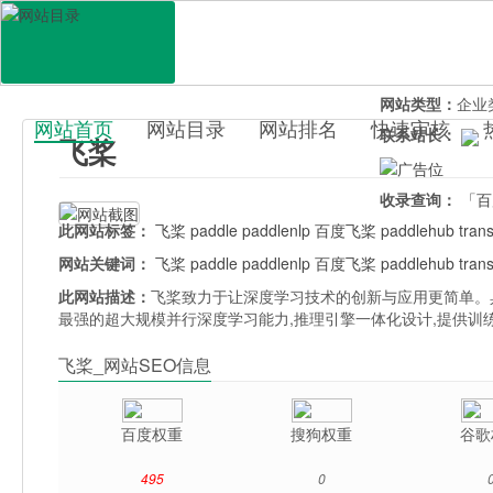
网站地址：
www.
官网直达：
飞桨
所属分类：
电脑
网站类型：
企业
网站首页
网站目录
网站排名
快速审核
联系站长：
飞桨
百科目录
收录查询：
「百
此网站标签：
飞桨
paddle
paddlenlp
百度飞桨
paddlehub
tran
网站关键词：
飞桨
paddle
paddlenlp
百度飞桨
paddlehub
tran
此网站描述：
飞桨致力于让深度学习技术的创新与应用更简单。具
最强的超大规模并行深度学习能力,推理引擎一体化设计,提供训
飞桨_网站SEO信息
百度权重
搜狗权重
谷歌
495
0