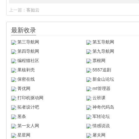
上一篇：
客如云
最新收录
第三导航网
第五导航网
第四导航网
第九导航网
编程猫社区
票根网
果核剥壳
5557追剧
保密在线
新金山论坛
菁优网
mt管理器
打印机驱动网
云班课
拓者设计吧
神奇代码岛
葱条
军转论坛
第一女人网
情感说说
星星网
屠夫网