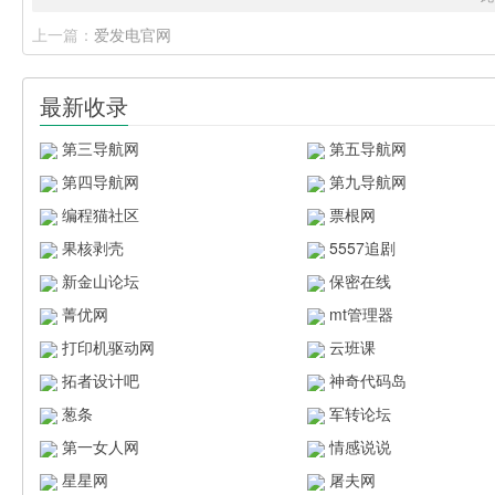
上一篇：
爱发电官网
最新收录
第三导航网
第五导航网
第四导航网
第九导航网
编程猫社区
票根网
果核剥壳
5557追剧
新金山论坛
保密在线
菁优网
mt管理器
打印机驱动网
云班课
拓者设计吧
神奇代码岛
葱条
军转论坛
第一女人网
情感说说
星星网
屠夫网