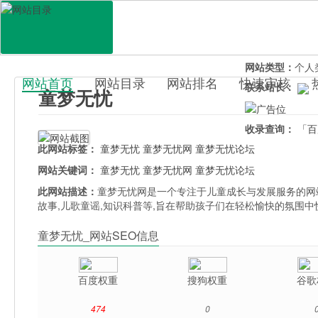
网站地址：
tm51
官网直达：
童梦
所属分类：
综合
网站类型：
个人
网站首页
网站目录
网站排名
快速审核
联系站长：
童梦无忧
百科目录
收录查询：
「百
此网站标签：
童梦无忧
童梦无忧网
童梦无忧论坛
网站关键词：
童梦无忧
童梦无忧网
童梦无忧论坛
此网站描述：
童梦无忧网是一个专注于儿童成长与发展服务的网站
故事,儿歌童谣,知识科普等,旨在帮助孩子们在轻松愉快的氛围中
童梦无忧_网站SEO信息
百度权重
搜狗权重
谷歌
474
0