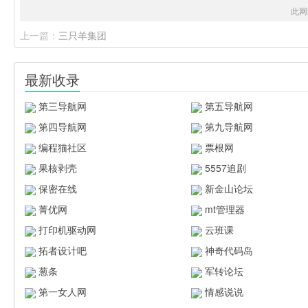
此网
上一篇：
三只羊集团
最新收录
第三导航网
第五导航网
第四导航网
第九导航网
编程猫社区
票根网
果核剥壳
5557追剧
保密在线
新金山论坛
菁优网
mt管理器
打印机驱动网
云班课
拓者设计吧
神奇代码岛
葱条
军转论坛
第一女人网
情感说说