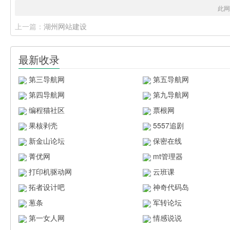
此网
上一篇：
湖州网站建设
最新收录
第三导航网
第五导航网
第四导航网
第九导航网
编程猫社区
票根网
果核剥壳
5557追剧
新金山论坛
保密在线
菁优网
mt管理器
打印机驱动网
云班课
拓者设计吧
神奇代码岛
葱条
军转论坛
第一女人网
情感说说