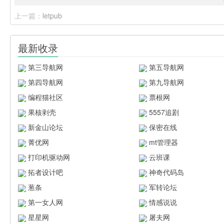
上一篇：
letpub
最新收录
第三导航网
第五导航网
第四导航网
第九导航网
编程猫社区
票根网
果核剥壳
5557追剧
新金山论坛
保密在线
菁优网
mt管理器
打印机驱动网
云班课
拓者设计吧
神奇代码岛
葱条
军转论坛
第一女人网
情感说说
星星网
屠夫网