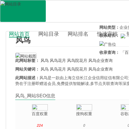
网站地址：
www.
官网直达：
风鸟
所属分类：
电脑
网站类型：
企业
网站首页
网站目录
网站排名
快速审核
联系站长：
风鸟
百科目录
收录查询：
「百
此网站标签：
风鸟
风鸟花月
风鸟院花月
风鸟企业查询
网站关键词：
风鸟
风鸟花月
风鸟院花月
风鸟企业查询
此网站描述：
风鸟是一款由上海立信长江企业信用征信有限公司开
势在于注册即赠送会员,免费提供智能解读,多节点关联查询等深
风鸟_网站SEO信息
百度权重
搜狗权重
谷歌
224
0