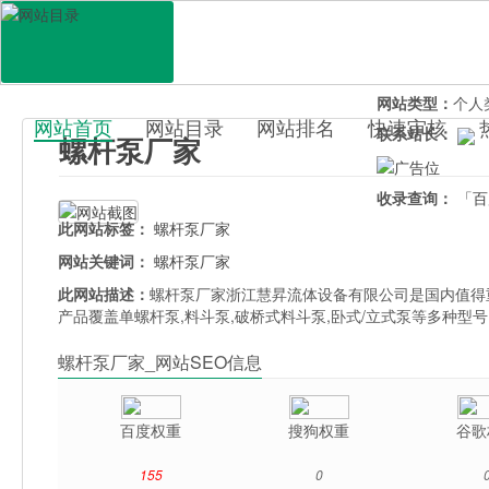
网站地址：
luog
官网直达：
螺杆
所属分类：
电脑
网站类型：
个人
网站首页
网站目录
网站排名
快速审核
联系站长：
螺杆泵厂家
百科目录
收录查询：
「百
此网站标签：
螺杆泵厂家
网站关键词：
螺杆泵厂家
此网站描述：
螺杆泵厂家浙江慧昇流体设备有限公司是国内值得
产品覆盖单螺杆泵,料斗泵,破桥式料斗泵,卧式/立式泵等多种型号
螺杆泵厂家_网站SEO信息
百度权重
搜狗权重
谷歌
155
0