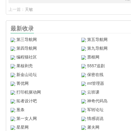
上一篇：
天敏
最新收录
第三导航网
第五导航网
第四导航网
第九导航网
编程猫社区
票根网
果核剥壳
5557追剧
新金山论坛
保密在线
菁优网
mt管理器
打印机驱动网
云班课
拓者设计吧
神奇代码岛
葱条
军转论坛
第一女人网
情感说说
星星网
屠夫网