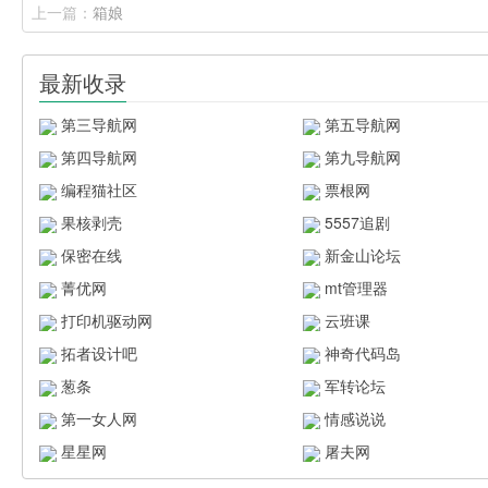
上一篇：
箱娘
最新收录
第三导航网
第五导航网
第四导航网
第九导航网
编程猫社区
票根网
果核剥壳
5557追剧
保密在线
新金山论坛
菁优网
mt管理器
打印机驱动网
云班课
拓者设计吧
神奇代码岛
葱条
军转论坛
第一女人网
情感说说
星星网
屠夫网