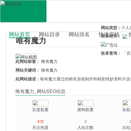
网站地址：
weiy
官网直达：
唯有
所属分类：
休闲
网站类型：
个人
网站首页
网站目录
网站排名
快速审核
联系站长：
唯有魔力
百科目录
收录查询：
「百
此网站标签：
唯有魔力
网站关键词：
唯有魔力
此网站描述：
唯有魔力通过的精良游戏制作和精彩绝妙资料片设
唯有魔力_网站SEO信息
百度权重
搜狗权重
谷歌
472
0
关注热度
入站次数
出站