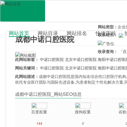
网站地址：
zho
官网直达：
成都
所属分类：
生活
网站类型：
企业
网站首页
网站目录
网站排名
快速审核
联系站长：
成都中诺口腔医院
百科目录
收录查询：
「百
此网站标签：
中诺口腔医院
北京中诺口腔医院
衡阳中诺口腔医
网站关键词：
中诺口腔医院
北京中诺口腔医院
衡阳中诺口腔医
此网站描述：
成都中诺口腔医院是国内知名综合性口腔医疗机构
依托专业医疗团队与国际先进设备,为患者制定个性化解决方案,
成都中诺口腔医院_网站SEO信息
百度权重
搜狗权重
谷歌
144
0