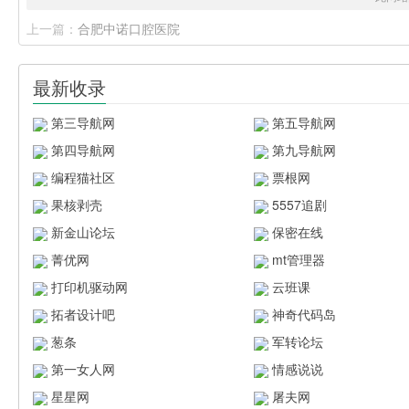
上一篇：
合肥中诺口腔医院
最新收录
第三导航网
第五导航网
第四导航网
第九导航网
编程猫社区
票根网
果核剥壳
5557追剧
新金山论坛
保密在线
菁优网
mt管理器
打印机驱动网
云班课
拓者设计吧
神奇代码岛
葱条
军转论坛
第一女人网
情感说说
星星网
屠夫网