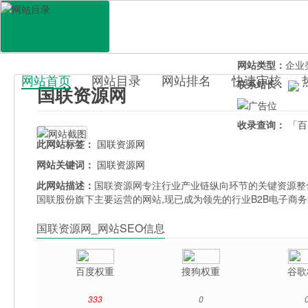
网站地址：
www.
官网直达：
国联
所属分类：
电脑
网站类型：
企业
网站首页
网站目录
网站排名
快速审核
联系站长：
国联资源网
百科目录
收录查询：
「百
此网站标签：
国联资源网
网站关键词：
国联资源网
此网站描述：
国联资源网专注行业产业链纵向环节的关键资源整
国联股份旗下主要运营的网站,现已成为领先的行业B2B电子商
国联资源网_网站SEO信息
百度权重
搜狗权重
谷歌
333
0