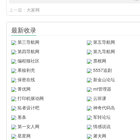
上一篇：
大家网
最新收录
第三导航网
第五导航网
第四导航网
第九导航网
编程猫社区
票根网
果核剥壳
5557追剧
保密在线
新金山论坛
菁优网
mt管理器
打印机驱动网
云班课
拓者设计吧
神奇代码岛
葱条
军转论坛
第一女人网
情感说说
星星网
屠夫网