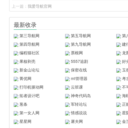
上一篇：
我爱导航官网
最新收录
第三导航网
第五导航网
第
第四导航网
第九导航网
建
编程猫社区
票根网
龙
果核剥壳
5557追剧
好
新金山论坛
保密在线
玉
菁优网
mt管理器
考
打印机驱动网
云班课
不
拓者设计吧
神奇代码岛
海
葱条
军转论坛
正
第一女人网
情感说说
星
星星网
屠夫网
金