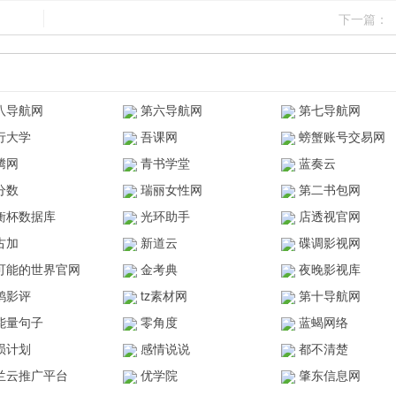
下一篇：
八导航网
第六导航网
第七导航网
行大学
吾课网
螃蟹账号交易网
腾网
青书学堂
蓝奏云
分数
瑞丽女性网
第二书包网
衡杯数据库
光环助手
店透视官网
古加
新道云
碟调影视网
可能的世界官网
金考典
夜晚影视库
鸥影评
tz素材网
第十导航网
能量句子
零角度
蓝蝎网络
陨计划
感情说说
都不清楚
兰云推广平台
优学院
肇东信息网