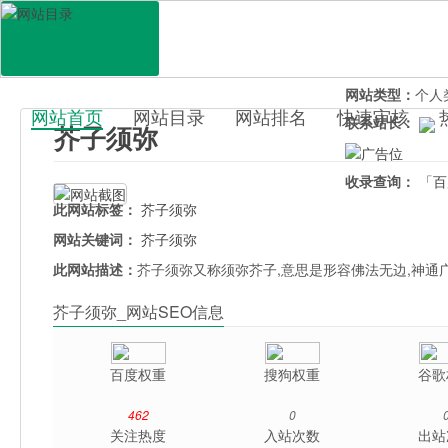
网站地址：
jiez
官网直达：
芥子
所属分类：
电脑
网站类型：
个人
网站首页
网站目录
网站排名
快速审核
联系站长：
芥子须弥
百科目录
收录查询：
「百
此网站标签：
芥子须弥
网站关键词：
芥子须弥
此网站描述：
芥子须弥又称须弥芥子,意思是形容佛法无边,神通
芥子须弥_网站SEO信息
百度权重
搜狗权重
谷歌
462
0
关注热度
入站次数
出站