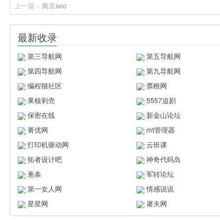
上一篇：
南京seo
最新收录
第三导航网
第五导航网
第四导航网
第九导航网
编程猫社区
票根网
果核剥壳
5557追剧
保密在线
新金山论坛
菁优网
mt管理器
打印机驱动网
云班课
拓者设计吧
神奇代码岛
葱条
军转论坛
第一女人网
情感说说
星星网
屠夫网