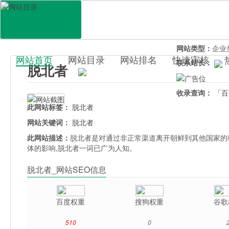
网站地址：
tuob
官网直达：
脱北
所属分类：
电脑
网站类型：
企业
网站首页
网站目录
网站排名
快速审核
联系站长：
脱北者
百科目录
收录查询：
「百
此网站标签：
脱北者
网站关键词：
脱北者
此网站描述：
脱北者是对通过非正常渠道离开朝鲜到其他国家的
体的影响,脱北者一词已广为人知。
脱北者_网站SEO信息
百度权重
搜狗权重
谷歌
510
0