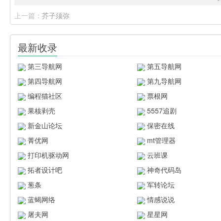
上一篇：
芥子须弥
最新收录
第三导航网
第五导航网
第四导航网
第九导航网
编程猫社区
票根网
果核剥壳
5557追剧
新金山论坛
保密在线
菁优网
mt管理器
打印机驱动网
云班课
拓者设计吧
神奇代码岛
葱条
军转论坛
蓝蝎网络
情感说说
屠夫网
星星网