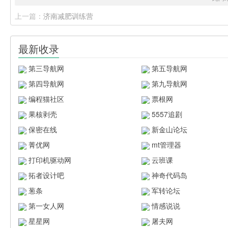
上一篇：
济南减肥训练营
最新收录
第三导航网
第五导航网
第四导航网
第九导航网
编程猫社区
票根网
果核剥壳
5557追剧
保密在线
新金山论坛
菁优网
mt管理器
打印机驱动网
云班课
拓者设计吧
神奇代码岛
葱条
军转论坛
第一女人网
情感说说
星星网
屠夫网