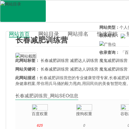
网站地址：
chan
官网直达：
长春
所属分类：
生活
网站类型：
个人
网站首页
网站目录
网站排名
快速审核
联系站长：
长春减肥训练营
百科目录
收录查询：
「百
此网站标签：
长春减肥训练营
减肥达人训练营
魔鬼减肥训练营
网站关键词：
长春减肥训练营
减肥达人训练营
魔鬼减肥训练营
此网站描述：
长春减肥训练营您的专业健康管理专家,长春减肥训
身健康档案,带你用兵马俑的毅力甩肉,用回民街的美食智慧吃瘦
长春减肥训练营_网站SEO信息
百度权重
搜狗权重
谷歌
625
0