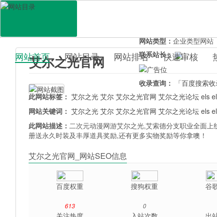
网站地址：
www.els.ztg
官网直达：
艾尔之光官网
所属分类：
休闲娱乐>
游
网站类型：
企业类型网站
联系站长：
网站首页
网站目录
网站排名
快速审核
艾尔之光官网
百科目录
收录查询：
「百度搜索收
此网站标签：
艾尔之光
艾尔
艾尔之光官网
艾尔之光论坛
els
e
网站关键词：
艾尔之光
艾尔
艾尔之光官网
艾尔之光论坛
els
e
此网站描述：
二次元动漫网游艾尔之光,艾索德分支职业全面上
册送永久时装及丰厚道具奖励,还有更多实物奖励等你拿噢！
艾尔之光官网_网站SEO信息
百度权重
搜狗权重
谷
613
0
关注热度
入站次数
出