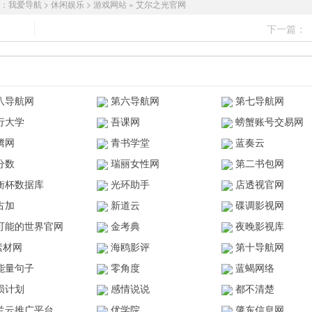
：
我爱导航
>
休闲娱乐
>
游戏网站
»
艾尔之光官网
下一篇：
八导航网
第六导航网
第七导航网
行大学
吾课网
螃蟹账号交易网
腾网
青书学堂
蓝奏云
分数
瑞丽女性网
第二书包网
衡杯数据库
光环助手
店透视官网
古加
新道云
碟调影视网
可能的世界官网
金考典
夜晚影视库
z素材网
海鸥影评
第十导航网
能量句子
零角度
蓝蝎网络
陨计划
感情说说
都不清楚
兰云推广平台
优学院
肇东信息网