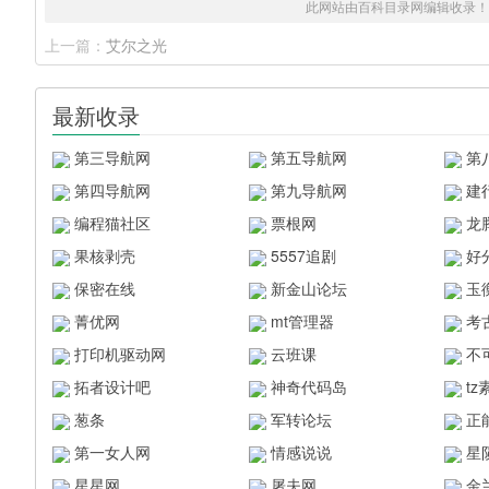
此网站由百科目录网编辑收录！
上一篇：
艾尔之光
最新收录
第三导航网
第五导航网
第
第四导航网
第九导航网
建
编程猫社区
票根网
龙
果核剥壳
5557追剧
好
保密在线
新金山论坛
玉
菁优网
mt管理器
考
打印机驱动网
云班课
不
拓者设计吧
神奇代码岛
t
葱条
军转论坛
正
第一女人网
情感说说
星
星星网
屠夫网
金