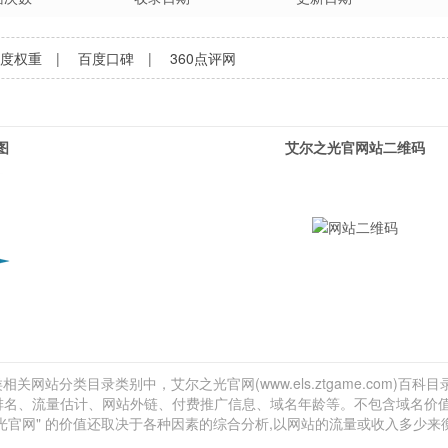
百度权重
|
百度口碑
|
360点评网
图
艾尔之光官网站二维码
关网站分类目录类别中，艾尔之光官网(www.els.ztgame.com)百科
exa排名、流量估计、网站外链、付费推广信息、域名年龄等。不包含域名价值
光官网" 的价值还取决于各种因素的综合分析,以网站的流量或收入多少来