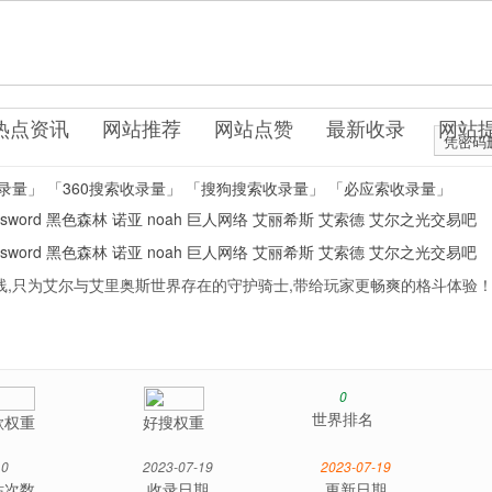
ame.com
戏网站
热点资讯
网站推荐
网站点赞
最新收录
网站
凭密码
录量」
「360搜索收录量」
「搜狗搜索收录量」
「必应索收录量」
lsword
黑色森林
诺亚
noah
巨人网络
艾丽希斯
艾索德
艾尔之光交易吧
lsword
黑色森林
诺亚
noah
巨人网络
艾丽希斯
艾索德
艾尔之光交易吧
线,只为艾尔与艾里奥斯世界存在的守护骑士,带给玩家更畅爽的格斗体验
0
世界排名
歌权重
好搜权重
0
2023-07-19
2023-07-19
站次数
收录日期
更新日期