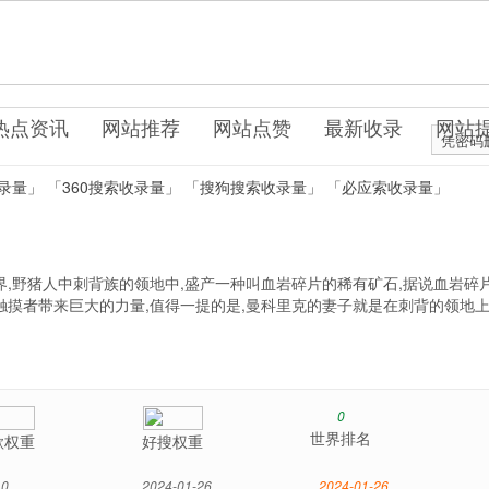
n.uo0.cn
戏网站
热点资讯
网站推荐
网站点赞
最新收录
网站
凭密码
录量」
「360搜索收录量」
「搜狗搜索收录量」
「必应索收录量」
界,野猪人中刺背族的领地中,盛产一种叫血岩碎片的稀有矿石,据说血岩碎
触摸者带来巨大的力量,值得一提的是,曼科里克的妻子就是在刺背的领地
0
世界排名
歌权重
好搜权重
0
2024-01-26
2024-01-26