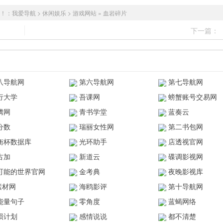
！：
我爱导航
>
休闲娱乐
>
游戏网站
»
血岩碎片
下一篇：
八导航网
第六导航网
第七导航网
行大学
吾课网
螃蟹账号交易网
腾网
青书学堂
蓝奏云
分数
瑞丽女性网
第二书包网
衡杯数据库
光环助手
店透视官网
古加
新道云
碟调影视网
可能的世界官网
金考典
夜晚影视库
z素材网
海鸥影评
第十导航网
能量句子
零角度
蓝蝎网络
陨计划
感情说说
都不清楚