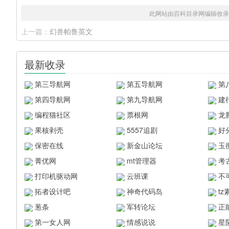
此网站由百科目录网编辑收录
上一篇：
幻兽帕鲁英文
最新收录
第三导航网
第五导航网
第
第四导航网
第九导航网
建
编程猫社区
票根网
龙
果核剥壳
5557追剧
好
保密在线
新金山论坛
玉
菁优网
mt管理器
考
打印机驱动网
云班课
不
拓者设计吧
神奇代码岛
t
葱条
军转论坛
正
第一女人网
情感说说
星