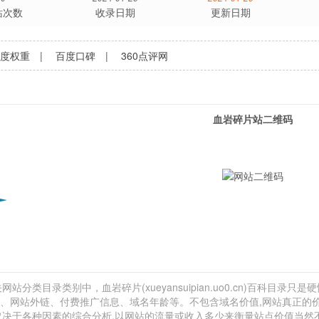
站次数
收录日期
更新日期
百度权重
|
百度口碑
|
360点评网
血岩碎片站二维码
站分类目录类别中，血岩碎片(xueyansuipian.uo0.cn)百科目录只是
量估计、网站外链、付费推广信息、域名年龄等。不包含域名价值,网站真正的
还取决于各种因素的综合分析,以网站的流量或收入多少来衡量站点价值当然