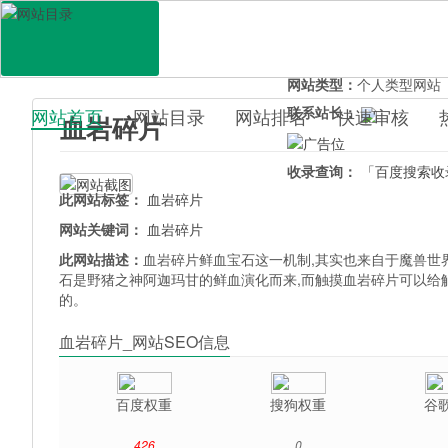
网站地址：
xueyansuipia
官网直达：
血岩碎片
所属分类：
休闲娱乐>
游
网站类型：
个人类型网站
联系站长：
网站首页
网站目录
网站排名
快速审核
血岩碎片
百科目录
收录查询：
「百度搜索收
此网站标签：
血岩碎片
网站关键词：
血岩碎片
此网站描述：
血岩碎片鲜血宝石这一机制,其实也来自于魔兽世
石是野猪之神阿迦玛甘的鲜血演化而来,而触摸血岩碎片可以给
的。
血岩碎片_网站SEO信息
百度权重
搜狗权重
谷
426
0