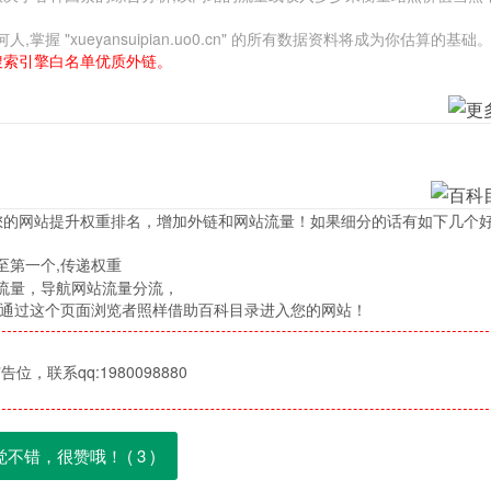
"xueyansuipian.uo0.cn" 的所有数据资料将成为你估算的基础
搜索引擎白名单优质外链。
您的网站提升权重排名，增加外链和网站流量！如果细分的话有如下几个
至第一个,传递权重
流量，导航网站流量分流，
，通过这个页面浏览者照样借助百科目录进入您的网站！
位，联系qq:1980098880
觉不错，很赞哦！ (
3
)