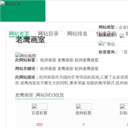
网站地址：
laoy
官网直达：
老鹰
所属分类：
休闲
网站类型：
企业
网站首页
网站目录
网站排名
快速审核
联系站长：
老鹰画室
百科目录
收录查询：
「百
此网站标签：
杭州画室
老鹰画室
杭州老鹰画室
网站关键词：
杭州画室
老鹰画室
杭州老鹰画室
此网站描述：
杭州画室作为国内艺考培训的高地,汇聚了众多优质
所,老鹰画室在不断壮大的同时,秉承突破,创新的教学模式,杭
老鹰画室_网站SEO信息
百度权重
搜狗权重
谷歌
232
0