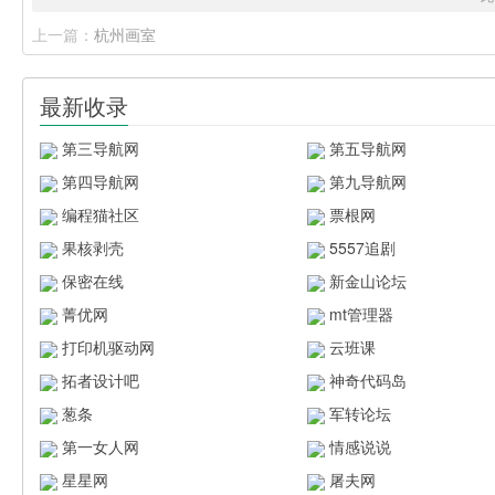
上一篇：
杭州画室
最新收录
第三导航网
第五导航网
第四导航网
第九导航网
编程猫社区
票根网
果核剥壳
5557追剧
保密在线
新金山论坛
菁优网
mt管理器
打印机驱动网
云班课
拓者设计吧
神奇代码岛
葱条
军转论坛
第一女人网
情感说说
星星网
屠夫网