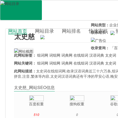
网站地址：
tais
官网直达：
太史
所属分类：
教育
网站类型：
企业
网站首页
网站目录
网站排名
快速审核
联系站长：
太史慈
百科目录
收录查询：
「百
此网站标签：
组词网
词组网
词典网
在线组词
汉语词典
太史词
网站关键词：
组词网
词组网
词典网
在线组词
汉语词典
太史词
此网站描述：
太史词在线组词网,收录汉语词典近三十六万条,组词
拼音,注音,繁体等内容,太史词汉语词典还有干净的早安心语,晚安
太史慈_网站SEO信息
百度权重
搜狗权重
谷歌
510
0