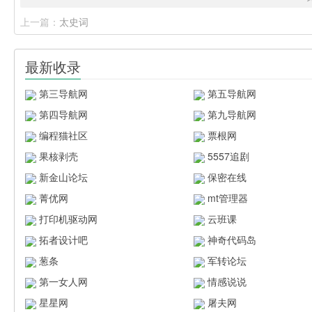
上一篇：
太史词
最新收录
第三导航网
第五导航网
第四导航网
第九导航网
编程猫社区
票根网
果核剥壳
5557追剧
新金山论坛
保密在线
菁优网
mt管理器
打印机驱动网
云班课
拓者设计吧
神奇代码岛
葱条
军转论坛
第一女人网
情感说说
星星网
屠夫网