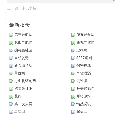
上一篇：
掌讯书苑
最新收录
第三导航网
第五导航网
第四导航网
第九导航网
编程猫社区
票根网
果核剥壳
5557追剧
新金山论坛
保密在线
菁优网
mt管理器
打印机驱动网
云班课
拓者设计吧
神奇代码岛
葱条
军转论坛
第一女人网
情感说说
星星网
屠夫网