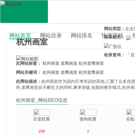
网站地址：
han
官网直达：
杭州
所属分类：
休闲
网站类型：
企业
网站首页
网站目录
网站排名
快速审核
联系站长：
杭州画室
百科目录
收录查询：
「百
此网站标签：
杭州画室
老鹰画室
杭州老鹰画室
网站关键词：
杭州画室
老鹰画室
杭州老鹰画室
此网站描述：
杭州画室作为国内艺考培训的高地,汇聚了众多优质
所,老鹰画室在不断壮大的同时,秉承突破,创新的教学模式,杭
杭州画室_网站SEO信息
百度权重
搜狗权重
谷歌
206
0