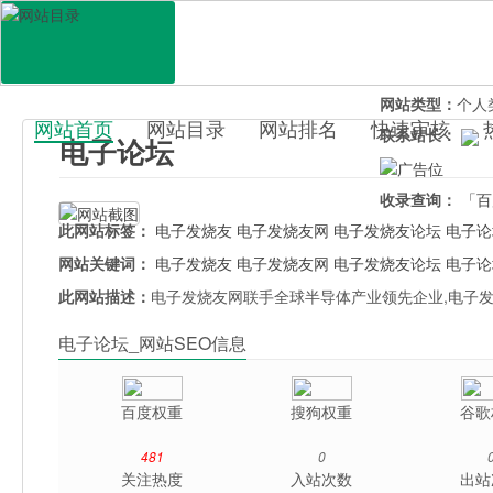
网站地址：
dian
官网直达：
电子
所属分类：
行业
网站类型：
个人
网站首页
网站目录
网站排名
快速审核
联系站长：
电子论坛
百科目录
收录查询：
「百
此网站标签：
电子发烧友
电子发烧友网
电子发烧友论坛
电子论
网站关键词：
电子发烧友
电子发烧友网
电子发烧友论坛
电子论
此网站描述：
电子发烧友网联手全球半导体产业领先企业,电子
电子论坛_网站SEO信息
百度权重
搜狗权重
谷歌
481
0
关注热度
入站次数
出站