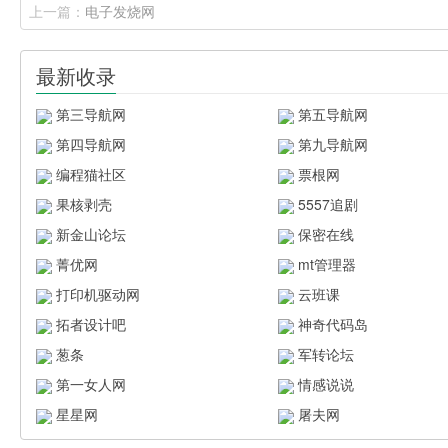
上一篇：
电子发烧网
最新收录
第三导航网
第五导航网
第四导航网
第九导航网
编程猫社区
票根网
果核剥壳
5557追剧
新金山论坛
保密在线
菁优网
mt管理器
打印机驱动网
云班课
拓者设计吧
神奇代码岛
葱条
军转论坛
第一女人网
情感说说
星星网
屠夫网