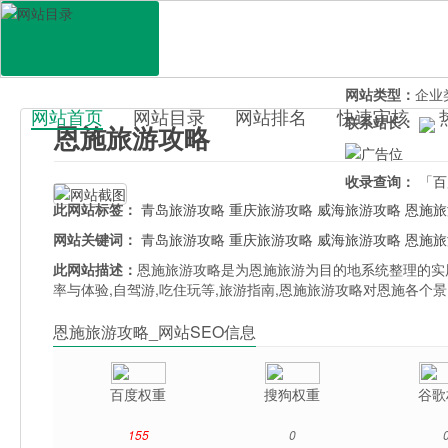
网站地址：
ensh
官网直达：
恩施
所属分类：
休闲
网站类型：
企业
网站首页
网站目录
网站排名
快速审核
联系站长：
恩施旅游攻略
百科目录
收录查询：
「百
此网站标签：
青岛旅游攻略
重庆旅游攻略
威海旅游攻略
恩施旅
网站关键词：
青岛旅游攻略
重庆旅游攻略
威海旅游攻略
恩施旅
此网站描述：
恩施旅游攻略是为恩施旅游为目的地系统整理的实用
率与体验,自驾游,吃住玩等,旅游指南,恩施旅游攻略对恩施各个
恩施旅游攻略_网站SEO信息
百度权重
搜狗权重
谷歌
155
0