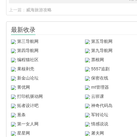
上一篇：
威海旅游攻略
最新收录
第三导航网
第五导航网
第四导航网
第九导航网
编程猫社区
票根网
果核剥壳
5557追剧
新金山论坛
保密在线
菁优网
mt管理器
打印机驱动网
云班课
拓者设计吧
神奇代码岛
葱条
军转论坛
第一女人网
情感说说
星星网
屠夫网