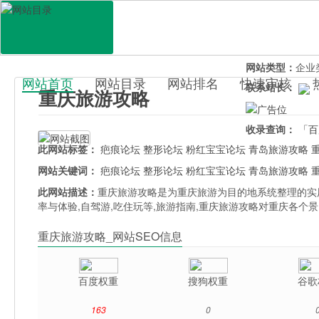
网站地址：
chon
官网直达：
重庆
所属分类：
休闲
网站类型：
企业
网站首页
网站目录
网站排名
快速审核
联系站长：
重庆旅游攻略
百科目录
收录查询：
「百
此网站标签：
疤痕论坛
整形论坛
粉红宝宝论坛
青岛旅游攻略
网站关键词：
疤痕论坛
整形论坛
粉红宝宝论坛
青岛旅游攻略
此网站描述：
重庆旅游攻略是为重庆旅游为目的地系统整理的实用
率与体验,自驾游,吃住玩等,旅游指南,重庆旅游攻略对重庆各个
重庆旅游攻略_网站SEO信息
百度权重
搜狗权重
谷歌
163
0