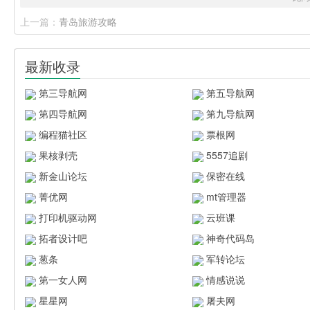
上一篇：
青岛旅游攻略
最新收录
第三导航网
第五导航网
第四导航网
第九导航网
编程猫社区
票根网
果核剥壳
5557追剧
新金山论坛
保密在线
菁优网
mt管理器
打印机驱动网
云班课
拓者设计吧
神奇代码岛
葱条
军转论坛
第一女人网
情感说说
星星网
屠夫网