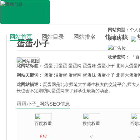
网站地址：
dan
官网直达：
蛋蛋
所属分类：
综合
网站类型：
个人
网站首页
网站目录
网站排名
快速审核
联系站长：
蛋蛋小子
百科目录
收录查询：
「百
此网站标签：
蛋蛋
泪蛋蛋
蛋蛋网
蛋蛋妹
蛋蛋小子
北师大蛋蛋
网站关键词：
蛋蛋
泪蛋蛋
蛋蛋网
蛋蛋妹
蛋蛋小子
北师大蛋蛋
此网站描述：
蛋蛋网是北京师范大学师生校友的交流平台,师大
长也会不定期访问蛋蛋网来了解学生最新的动态。
蛋蛋小子_网站SEO信息
百度权重
搜狗权重
谷歌
613
0