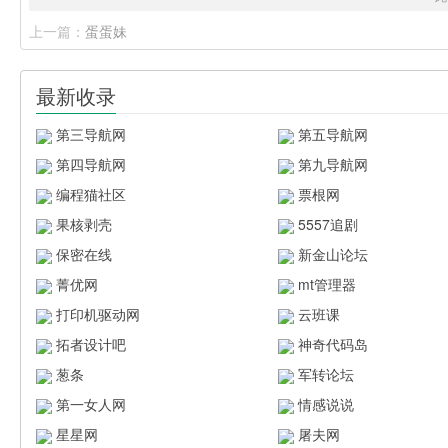
上一篇：
蛋蛋妹
最新收录
第三导航网
第五导航网
第四导航网
第九导航网
编程猫社区
票根网
果核剥壳
5557追剧
保密在线
新金山论坛
菁优网
mt管理器
打印机驱动网
云班课
拓者设计吧
神奇代码岛
葱条
军转论坛
第一女人网
情感说说
星星网
屠夫网