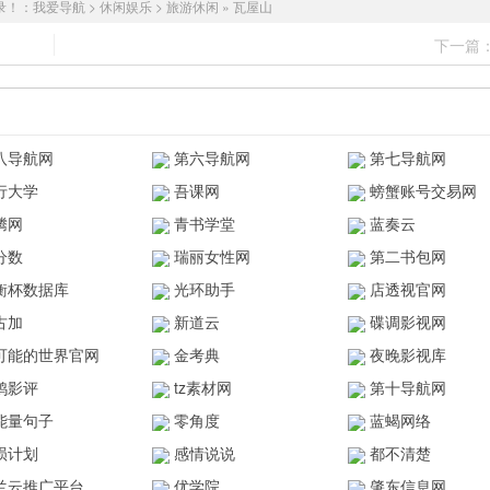
录！：
我爱导航
>
休闲娱乐
>
旅游休闲
»
瓦屋山
下一篇
八导航网
第六导航网
第七导航网
行大学
吾课网
螃蟹账号交易网
腾网
青书学堂
蓝奏云
分数
瑞丽女性网
第二书包网
衡杯数据库
光环助手
店透视官网
古加
新道云
碟调影视网
可能的世界官网
金考典
夜晚影视库
鸥影评
tz素材网
第十导航网
能量句子
零角度
蓝蝎网络
陨计划
感情说说
都不清楚
兰云推广平台
优学院
肇东信息网