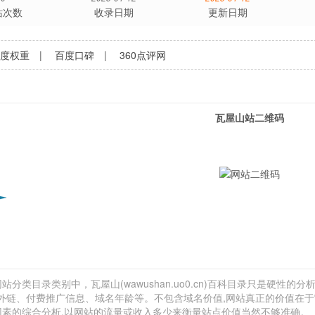
站次数
收录日期
更新日期
百度权重
|
百度口碑
|
360点评网
瓦屋山站二维码
分类目录类别中，瓦屋山(wawushan.uo0.cn)百科目录只是硬性的分析
网站外链、付费推广信息、域名年龄等。不包含域名价值,网站真正的价值在
因素的综合分析,以网站的流量或收入多少来衡量站点价值当然不够准确。