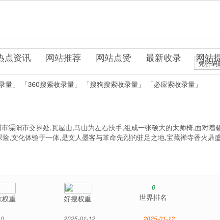
0.cn
游休闲
热点资讯
网站推荐
网站点赞
最新收录
网站
凭密码
录量」
「360搜索收录量」
「搜狗搜索收录量」
「必应索收录量」
市溧阳市交界处,瓦屋山,马山为左右扶手,组成一张硕大的太师椅,面对着
探险,文化体验于一体,是文人墨客与革命先烈的驻足之地,宝藏禅寺香火鼎盛
0
世界排名
歌权重
好搜权重
0
2025-01-12
2025-01-12