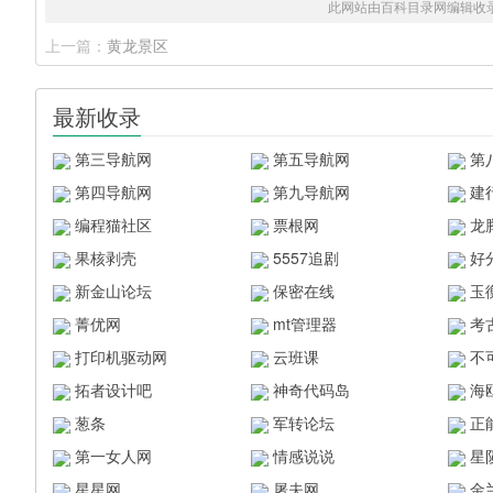
此网站由百科目录网编辑收
上一篇：
黄龙景区
最新收录
第三导航网
第五导航网
第
第四导航网
第九导航网
建
编程猫社区
票根网
龙
果核剥壳
5557追剧
好
新金山论坛
保密在线
玉
菁优网
mt管理器
考
打印机驱动网
云班课
不
拓者设计吧
神奇代码岛
海
葱条
军转论坛
正
第一女人网
情感说说
星
星星网
屠夫网
金