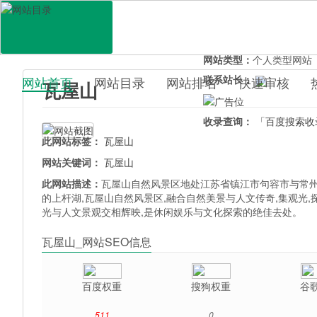
网站地址：
wawushan.uo
官网直达：
瓦屋山
所属分类：
休闲娱乐>
旅
网站类型：
个人类型网站
联系站长：
网站首页
网站目录
网站排名
快速审核
瓦屋山
百科目录
收录查询：
「百度搜索收
此网站标签：
瓦屋山
网站关键词：
瓦屋山
此网站描述：
瓦屋山自然风景区地处江苏省镇江市句容市与常州
的上杆湖,瓦屋山自然风景区,融合自然美景与人文传奇,集观光,
光与人文景观交相辉映,是休闲娱乐与文化探索的绝佳去处。
瓦屋山_网站SEO信息
百度权重
搜狗权重
谷
511
0