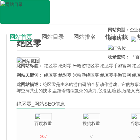
网站地址：
zzz
官网直达：
绝区
所属分类：
休闲
网站类型：
企业
网站首页
网站目录
网站排名
快速审核
联系站长：
绝区零
百科目录
收录查询：
「百
此网站标签：
绝区零
绝对零
米哈游绝区零
绝区零手游官网
绝
网站关键词：
绝区零
绝对零
米哈游绝区零
绝区零手游官网
绝
此网站描述：
绝区零是由米哈游自研的全新动作游戏。它的故事
与空洞共生的技术,盘踞着错综复杂的势力,它混乱,喧嚣,危险
绝区零_网站SEO信息
百度权重
搜狗权重
谷歌
563
0