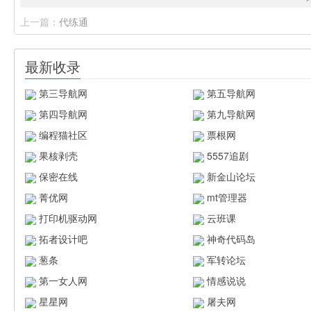
上一篇：
代练通
最新收录
第三导航网
第五导航网
第四导航网
第九导航网
编程猫社区
票根网
果核剥壳
5557追剧
保密在线
新金山论坛
菁优网
mt管理器
打印机驱动网
云班课
拓者设计吧
神奇代码岛
葱条
军转论坛
第一女人网
情感说说
星星网
屠夫网