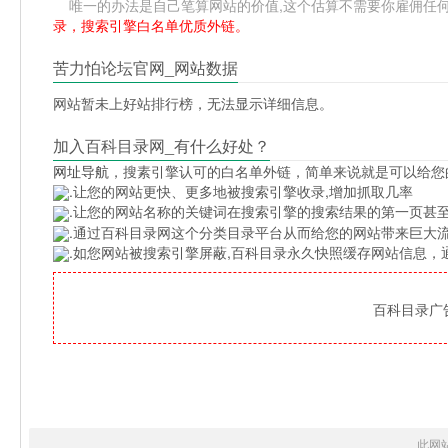
唯一的办法是自己笔算网站的价值,这个估算不需要你雇佣任何人,掌
录，搜索引擎白名单优质外链。
苦力怕论坛官网_网站数据
网站暂未上好站排行榜，无法显示详细信息。
加入百科目录网_有什么好处？
网址导航
，搜素引擎认可的白名单外链，简单来说就是可以给您
.让您的网站更快、更多地被搜索引擎收录,增加抓取几率
.让您的网站名称的关键词在搜索引擎的搜索结果的第一页甚至
.通过百科目录网这个分类目录平台从而给您的网站带来巨大
.如您网站被搜索引擎屏蔽,百科目录永久快照缓存网站信息
百科目录广告位
此网