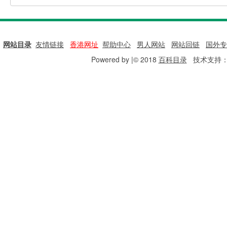
网站目录
|
友情链接
|
香港网址
|
帮助中心
|
男人网站
|
网站回链
|
国外专
Powered by |© 2018
百科目录
技术支持