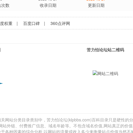
站次数
收录日期
更新日期
百度权重
|
百度口碑
|
360点评网
图
苦力怕论坛站二维码
关网站分类目录类别中，苦力怕论坛(klpbbs.com)百科目录只是硬性的分
计、网站外链、付费推广信息、域名年龄等。不包含域名价值,网站真正的价
取决于各种因素的综合分析,以网站的流量或收入多少来衡量站点价值当然不