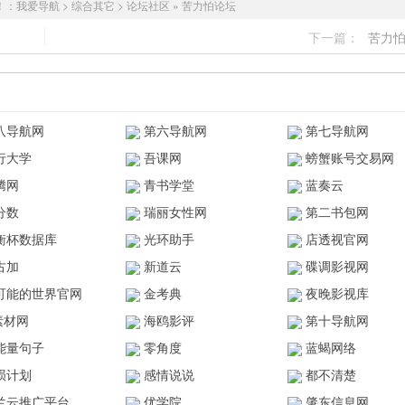
！：
我爱导航
>
综合其它
>
论坛社区
»
苦力怕论坛
下一篇：
苦力
八导航网
第六导航网
第七导航网
行大学
吾课网
螃蟹账号交易网
腾网
青书学堂
蓝奏云
分数
瑞丽女性网
第二书包网
衡杯数据库
光环助手
店透视官网
古加
新道云
碟调影视网
可能的世界官网
金考典
夜晚影视库
z素材网
海鸥影评
第十导航网
能量句子
零角度
蓝蝎网络
陨计划
感情说说
都不清楚
兰云推广平台
优学院
肇东信息网