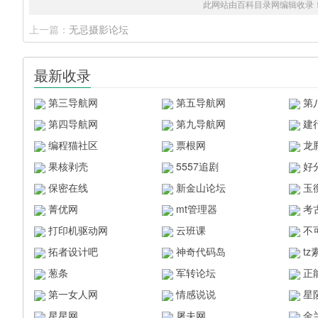
此网站由百科目录网编辑收录
上一篇：
无忌摄影论坛
最新收录
第三导航网
第五导航网
第
第四导航网
第九导航网
建
编程猫社区
票根网
龙
果核剥壳
5557追剧
好
保密在线
新金山论坛
玉
菁优网
mt管理器
考
打印机驱动网
云班课
不
拓者设计吧
神奇代码岛
t
葱条
军转论坛
正
第一女人网
情感说说
星
星星网
屠夫网
金