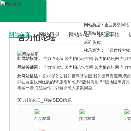
网站地址：
klpbbs.com
官网直达：
苦力怕论坛
所属分类：
综合其它>
论
网站类型：
企业类型网站
联系站长：
网站首页
网站目录
网站排名
快速审核
苦力怕论坛
百科目录
收录查询：
「百度搜索收
此网站标签：
苦力怕论坛
苦力怕论坛官网
苦力怕论坛网
苦力
网站关键词：
苦力怕论坛
苦力怕论坛官网
苦力怕论坛网
苦力
此网站描述：
苦力怕论坛,我的世界基岩版,我的世界资源网,我的
以在这里找到优质的BE版附加包,BE版材质包,BE版地图等资
集聚一坛,在这里你可以解决绝大多数问题。
苦力怕论坛_网站SEO信息
百度权重
搜狗权重
谷
538
0