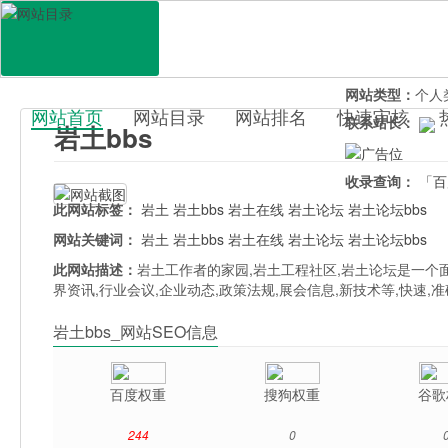
网站地址：
yant
官网直达：
岩土
所属分类：
综合
网站类型：
个人
网站首页
网站目录
网站排名
快速审核
联系站长：
岩土bbs
百科目录
收录查询：
「百
此网站标签：
岩土
岩土bbs
岩土在线
岩土论坛
岩土论坛bbs
网站关键词：
岩土
岩土bbs
岩土在线
岩土论坛
岩土论坛bbs
此网站描述：
岩土工作者的家园,岩土工程社区,岩土论坛是一个
界资讯,行业会议,企业动态,政策法规,展会信息,新技术等,快速
岩土bbs_网站SEO信息
百度权重
搜狗权重
谷歌
244
0