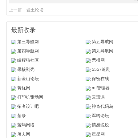
上一篇：
岩土论坛
最新收录
第三导航网
第五导航网
第四导航网
第九导航网
编程猫社区
票根网
果核剥壳
5557追剧
新金山论坛
保密在线
菁优网
mt管理器
打印机驱动网
云班课
拓者设计吧
神奇代码岛
葱条
军转论坛
蓝蝎网络
情感说说
屠夫网
星星网