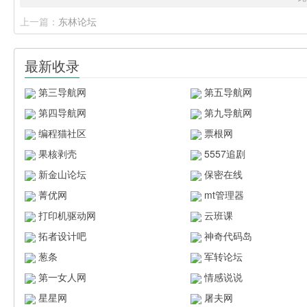
上一篇：
东林论坛
最新收录
第三导航网
第五导航网
第四导航网
第九导航网
编程猫社区
票根网
果核剥壳
5557追剧
新金山论坛
保密在线
菁优网
mt管理器
打印机驱动网
云班课
拓者设计吧
神奇代码岛
葱条
军转论坛
第一女人网
情感说说
星星网
屠夫网