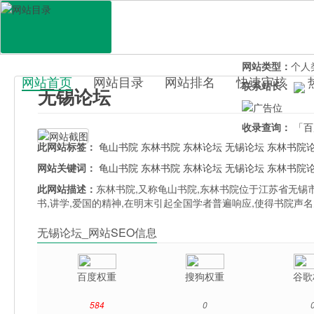
网站地址：
www
官网直达：
无锡
所属分类：
综合
网站类型：
个人
网站首页
网站目录
网站排名
快速审核
联系站长：
无锡论坛
百科目录
收录查询：
「百
此网站标签：
龟山书院
东林书院
东林论坛
无锡论坛
东林书院
网站关键词：
龟山书院
东林书院
东林论坛
无锡论坛
东林书院
此网站描述：
东林书院,又称龟山书院,东林书院位于江苏省无锡市
书,讲学,爱国的精神,在明末引起全国学者普遍响应,使得书院声
无锡论坛_网站SEO信息
百度权重
搜狗权重
谷歌
584
0