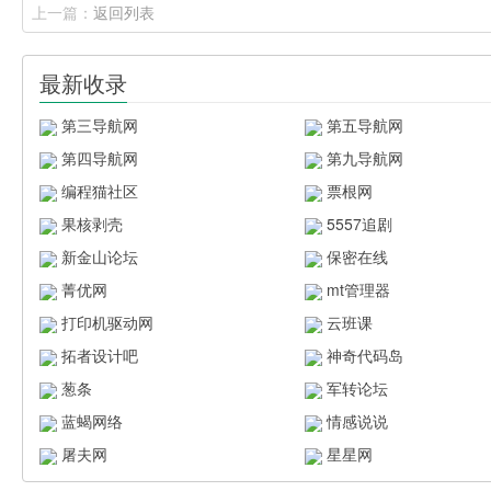
上一篇：
返回列表
最新收录
第三导航网
第五导航网
第四导航网
第九导航网
编程猫社区
票根网
果核剥壳
5557追剧
新金山论坛
保密在线
菁优网
mt管理器
打印机驱动网
云班课
拓者设计吧
神奇代码岛
葱条
军转论坛
蓝蝎网络
情感说说
屠夫网
星星网