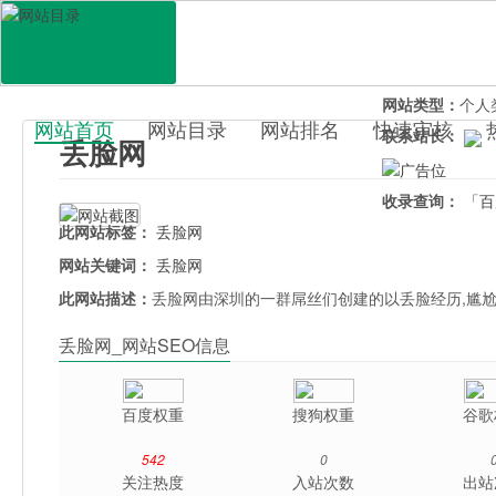
网站地址：
diul
官网直达：
丢脸
所属分类：
休闲
网站类型：
个人
网站首页
网站目录
网站排名
快速审核
联系站长：
丢脸网
百科目录
收录查询：
「百
此网站标签：
丢脸网
网站关键词：
丢脸网
此网站描述：
丢脸网由深圳的一群屌丝们创建的以丢脸经历,尴尬
丢脸网_网站SEO信息
百度权重
搜狗权重
谷歌
542
0
关注热度
入站次数
出站