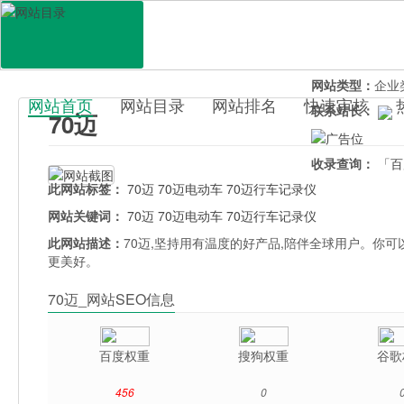
网站地址：
www
官网直达：
70
所属分类：
行业
网站类型：
企业
网站首页
网站目录
网站排名
快速审核
联系站长：
70迈
百科目录
收录查询：
「百
此网站标签：
70迈
70迈电动车
70迈行车记录仪
网站关键词：
70迈
70迈电动车
70迈行车记录仪
此网站描述：
70迈,坚持用有温度的好产品,陪伴全球用户。你可以
更美好。
70迈_网站SEO信息
百度权重
搜狗权重
谷歌
456
0