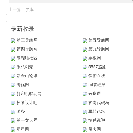
上一篇：
屏库
最新收录
第三导航网
第五导航网
第四导航网
第九导航网
编程猫社区
票根网
果核剥壳
5557追剧
新金山论坛
保密在线
菁优网
mt管理器
打印机驱动网
云班课
拓者设计吧
神奇代码岛
葱条
军转论坛
第一女人网
情感说说
星星网
屠夫网