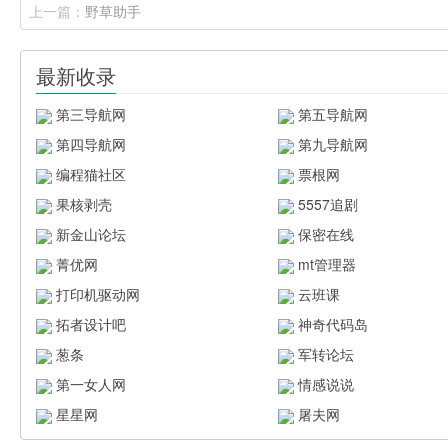
上一篇：
野草助手
最新收录
第三导航网
第五导航网
第四导航网
第九导航网
编程猫社区
票根网
果核剥壳
5557追剧
新金山论坛
保密在线
菁优网
mt管理器
打印机驱动网
云班课
拓者设计吧
神奇代码岛
葱条
军转论坛
第一女人网
情感说说
星星网
屠夫网