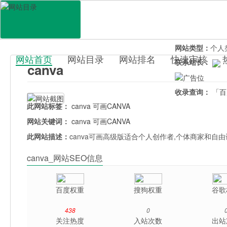
网站地址：
www
官网直达：
can
所属分类：
电脑
网站类型：
个人
网站首页
网站目录
网站排名
快速审核
联系站长：
canva
百科目录
收录查询：
「百
此网站标签：
canva
可画CANVA
网站关键词：
canva
可画CANVA
此网站描述：
canva可画高级版适合个人创作者,个体商家和自由
canva_网站SEO信息
百度权重
搜狗权重
谷歌
438
0
关注热度
入站次数
出站