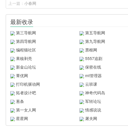
上一篇：
小春网
最新收录
第三导航网
第五导航网
第四导航网
第九导航网
编程猫社区
票根网
果核剥壳
5557追剧
新金山论坛
保密在线
菁优网
mt管理器
打印机驱动网
云班课
拓者设计吧
神奇代码岛
葱条
军转论坛
第一女人网
情感说说
星星网
屠夫网