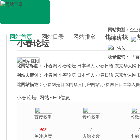
网站地址：
incn
官网直达：
小春
所属分类：
教育
网站类型：
企业
网站首页
网站目录
网站排名
快速审核
联系站长：
小春论坛
百科目录
收录查询：
「百
此网站标签：
小春网
小春论坛
日本华人
小春日语
东京华人网
网站关键词：
小春网
小春论坛
日本华人
小春日语
东京华人网
此网站描述：
小春网是日本的华人门户网站,小春网在日本华人
小春论坛_网站SEO信息
百度权重
搜狗权重
谷歌
506
0
关注热度
入站次数
出站