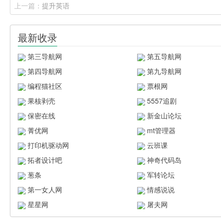
上一篇：
提升英语
最新收录
第三导航网
第五导航网
第四导航网
第九导航网
编程猫社区
票根网
果核剥壳
5557追剧
保密在线
新金山论坛
菁优网
mt管理器
打印机驱动网
云班课
拓者设计吧
神奇代码岛
葱条
军转论坛
第一女人网
情感说说
星星网
屠夫网