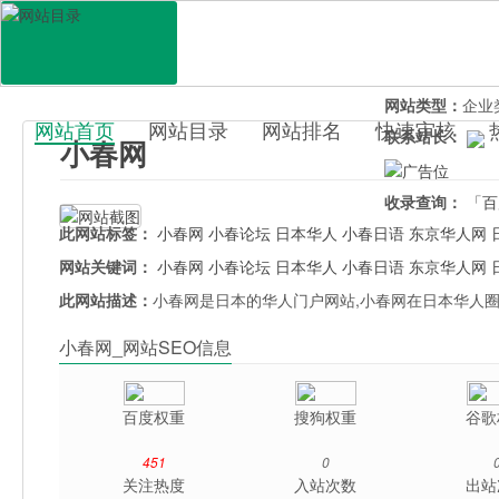
网站地址：
www.
官网直达：
小春
所属分类：
教育
网站类型：
企业
网站首页
网站目录
网站排名
快速审核
联系站长：
小春网
百科目录
收录查询：
「百
此网站标签：
小春网
小春论坛
日本华人
小春日语
东京华人网
网站关键词：
小春网
小春论坛
日本华人
小春日语
东京华人网
此网站描述：
小春网是日本的华人门户网站,小春网在日本华人
小春网_网站SEO信息
百度权重
搜狗权重
谷歌
451
0
关注热度
入站次数
出站