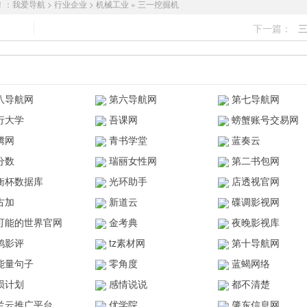
！：
我爱导航
>
行业企业
>
机械工业
»
三一挖掘机
下一篇：
八导航网
第六导航网
第七导航网
行大学
吾课网
螃蟹账号交易网
腾网
青书学堂
蓝奏云
分数
瑞丽女性网
第二书包网
衡杯数据库
光环助手
店透视官网
古加
新道云
碟调影视网
可能的世界官网
金考典
夜晚影视库
鸥影评
tz素材网
第十导航网
能量句子
零角度
蓝蝎网络
陨计划
感情说说
都不清楚
兰云推广平台
优学院
肇东信息网