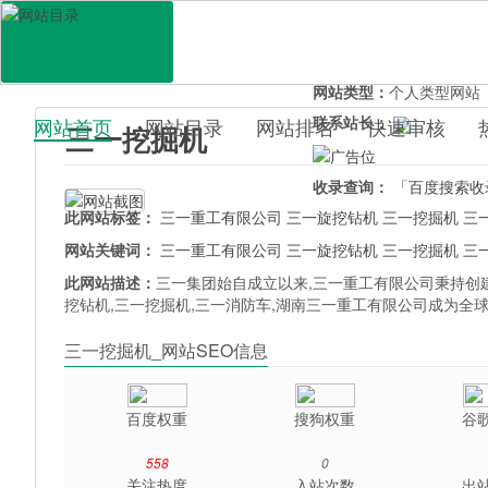
网站地址：
sanyiwz.uo0.
官网直达：
三一挖掘机
所属分类：
行业企业>
机
网站类型：
个人类型网站
联系站长：
网站首页
网站目录
网站排名
快速审核
三一挖掘机
百科目录
收录查询：
「百度搜索收
此网站标签：
三一重工有限公司
三一旋挖钻机
三一挖掘机
三
网站关键词：
三一重工有限公司
三一旋挖钻机
三一挖掘机
三
此网站描述：
三一集团始自成立以来,三一重工有限公司秉持创建
挖钻机,三一挖掘机,三一消防车,湖南三一重工有限公司成为全
三一挖掘机_网站SEO信息
百度权重
搜狗权重
谷
558
0
关注热度
入站次数
出