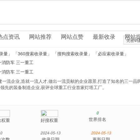
cn
械工业
热点资讯
网站推荐
网站点赞
最新收录
网站
凭密码
录量」
「360搜索收录量」
「搜狗搜索收录量」
「必应索收录量」
一消防车
三一重工
一消防车
三一重工
一流企业,造就一流人才,做出一流贡献的企业愿景,打造了知名的三一品牌
球领先的装备制造企业,获评全球重工行业首家灯塔工厂。
0
世界排名
歌权重
好搜权重
0
2024-05-13
2024-05-13
站次数
收录日期
更新日期