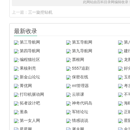
此网站由百科目录网编辑收录
上一篇：
三一旋挖钻机
最新收录
第三导航网
第五导航网
第
第四导航网
第九导航网
建
编程猫社区
票根网
龙
果核剥壳
5557追剧
好
新金山论坛
保密在线
玉
菁优网
mt管理器
考
打印机驱动网
云班课
不
拓者设计吧
神奇代码岛
海
葱条
军转论坛
正
第一女人网
情感说说
星
星星网
屠夫网
金