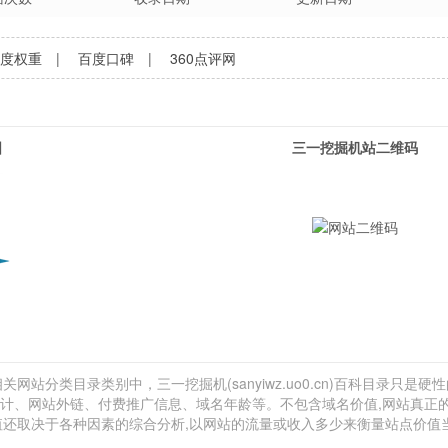
百度权重
|
百度口碑
|
360点评网
图
三一挖掘机站二维码
关网站分类目录类别中，三一挖掘机(sanyiwz.uo0.cn)百科目录只是硬
流量估计、网站外链、付费推广信息、域名年龄等。不包含域名价值,网站真正
价值还取决于各种因素的综合分析,以网站的流量或收入多少来衡量站点价值