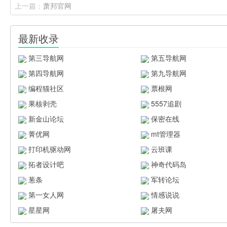
上一篇：
萧邦官网
最新收录
第三导航网
第五导航网
第四导航网
第九导航网
编程猫社区
票根网
果核剥壳
5557追剧
新金山论坛
保密在线
菁优网
mt管理器
打印机驱动网
云班课
拓者设计吧
神奇代码岛
葱条
军转论坛
第一女人网
情感说说
星星网
屠夫网