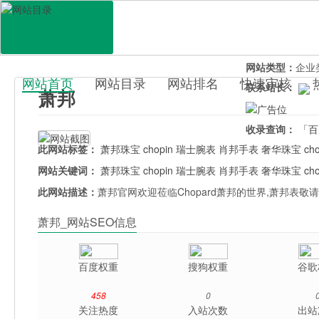
网站地址：
chop
官网直达：
萧邦
所属分类：
行业
网站类型：
企业
网站首页
网站目录
网站排名
快速审核
联系站长：
萧邦
百科目录
收录查询：
「百
此网站标签：
萧邦珠宝
chopin
瑞士腕表
肖邦手表
奢华珠宝
ch
网站关键词：
萧邦珠宝
chopin
瑞士腕表
肖邦手表
奢华珠宝
ch
此网站描述：
萧邦官网欢迎莅临Chopard萧邦的世界,萧邦表敬
萧邦_网站SEO信息
百度权重
搜狗权重
谷歌
458
0
关注热度
入站次数
出站