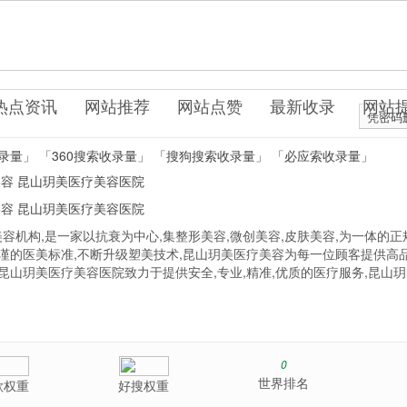
.cn
美容
疗保健
热点资讯
网站推荐
网站点赞
最新收录
网站
凭密码
录量」
「360搜索收录量」
「搜狗搜索收录量」
「必应索收录量」
美容
昆山玥美医疗美容医院
美容
昆山玥美医疗美容医院
机构,是一家以抗衰为中心,集整形美容,微创美容,皮肤美容,为一体的正
谨的医美标准,不断升级塑美技术,昆山玥美医疗美容为每一位顾客提供高
昆山玥美医疗美容医院致力于提供安全,专业,精准,优质的医疗服务,昆山
0
世界排名
歌权重
好搜权重