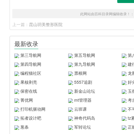
此网站由百科目录网编辑收录！：
上一篇：
昆山玥美整形医院
最新收录
第三导航网
第五导航网
第
第四导航网
第九导航网
建
编程猫社区
票根网
龙
果核剥壳
5557追剧
好
保密在线
新金山论坛
玉
菁优网
mt管理器
考
打印机驱动网
云班课
不
拓者设计吧
神奇代码岛
t
葱条
军转论坛
正