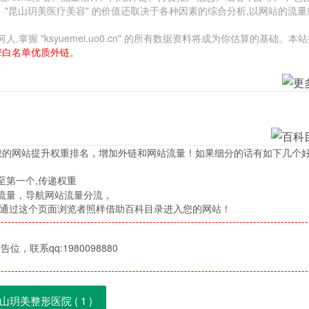
"昆山玥美医疗美容" 的价值还取决于各种因素的综合分析,以网站的流
 "ksyuemei.uo0.cn" 的所有数据资料将成为你估算的基础。本
擎白名单优质外链。
您的网站提升权重排名，增加外链和网站流量！如果细分的话有如下几个
至第一个,传递权重
流量，导航网站流量分流，
，通过这个页面浏览者照样借助百科目录进入您的网站！
位，联系qq:1980098880
山玥美整形医院 (
1
)