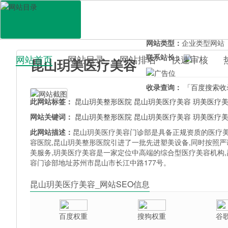
网站地址：
ksyuemei.uo0
官网直达：
昆山玥美医疗
所属分类：
生活服务>
医
网站类型：
企业类型网站
联系站长：
网站首页
网站目录
网站排名
快速审核
昆山玥美医疗美容
百科目录
收录查询：
「百度搜索收
此网站标签：
昆山玥美整形医院
昆山玥美医疗美容
玥美医疗
网站关键词：
昆山玥美整形医院
昆山玥美医疗美容
玥美医疗
此网站描述：
昆山玥美医疗美容门诊部是具备正规资质的医疗美容
容医院,昆山玥美整形医院引进了一批先进塑美设备,同时按照严
美服务,玥美医疗美容是一家定位中高端的综合型医疗美容机构,
容门诊部地址苏州市昆山市长江中路177号。
昆山玥美医疗美容_网站SEO信息
百度权重
搜狗权重
谷