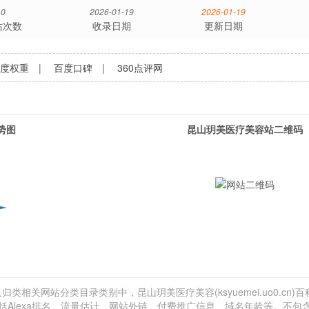
0
2026-01-19
2026-01-19
站次数
收录日期
更新日期
百度权重
|
百度口碑
|
360点评网
势图
昆山玥美医疗美容站二维码
归类相关网站分类目录类别中，昆山玥美医疗美容(ksyuemei.uo0.cn)
包括Alexa排名、流量估计、网站外链、付费推广信息、域名年龄等。不包