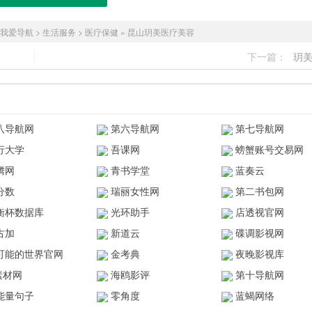
我爱导航
>
生活服务
>
医疗保健
»
昆山玥美医疗美容
下一篇：
玥
八导航网
第六导航网
第七导航网
行大学
吾课网
螃蟹账号交易网
腾网
青书学堂
蓝奏云
分数
瑞丽女性网
第二书包网
衡杯数据库
光环助手
店透视官网
古加
新道云
碟调影视网
可能的世界官网
金考典
夜晚影视库
z素材网
海鸥影评
第十导航网
能量句子
零角度
蓝蝎网络