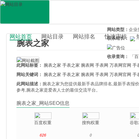
网站地址：
www
官网直达：
腕表
所属分类：
行业
网站类型：
企业
网站首页
网站目录
网站排名
快速审核
联系站长：
腕表之家
百科目录
收录查询：
「百
此网站标签：
腕表之家
手表之家
腕表网
手表网
万表网官网
手
网站关键词：
腕表之家
手表之家
腕表网
手表网
万表网官网
手
此网站描述：
腕表之家为您提供最新手表品牌排名,最新手表报价
参考,腕表之家是爱表人士的最佳交流平台。
腕表之家_网站SEO信息
百度权重
搜狗权重
谷歌
626
0