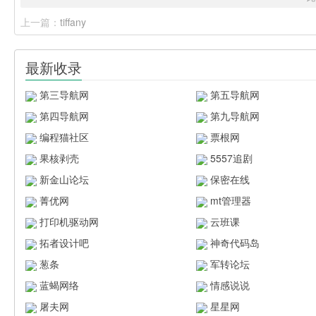
上一篇：
tiffany
最新收录
第三导航网
第五导航网
第四导航网
第九导航网
编程猫社区
票根网
果核剥壳
5557追剧
新金山论坛
保密在线
菁优网
mt管理器
打印机驱动网
云班课
拓者设计吧
神奇代码岛
葱条
军转论坛
蓝蝎网络
情感说说
屠夫网
星星网