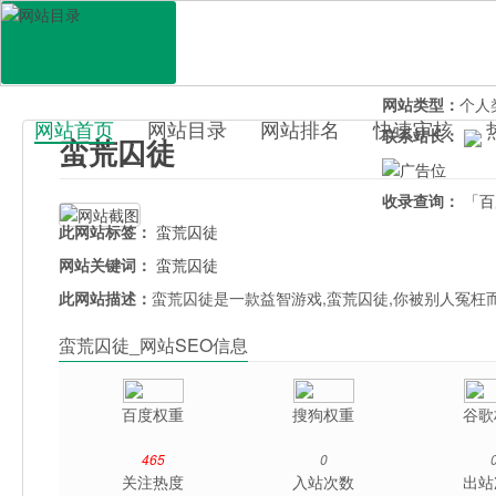
网站地址：
mhqt
官网直达：
蛮荒
所属分类：
休闲
网站类型：
个人
网站首页
网站目录
网站排名
快速审核
联系站长：
蛮荒囚徒
百科目录
收录查询：
「百
此网站标签：
蛮荒囚徒
网站关键词：
蛮荒囚徒
此网站描述：
蛮荒囚徒是一款益智游戏,蛮荒囚徒,你被别人冤枉
蛮荒囚徒_网站SEO信息
百度权重
搜狗权重
谷歌
465
0
关注热度
入站次数
出站