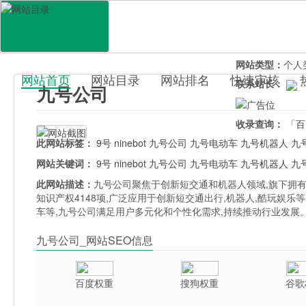
网站地址：
nine
官网直达：
九号
所属分类：
行业
网站类型：
个人
网站首页
网站目录
网站排名
快速审核
联系站长：
九号公司
百科目录
收录查询：
「百
此网站标签：
9号
ninebot
九号公司
九号电动车
九号机器人
九
网站关键词：
9号
ninebot
九号公司
九号电动车
九号机器人
九
此网站描述：
九号公司聚焦于创新短交通和机器人领域,旗下拥有Ni
知识产权4148项,广泛应用于创新短交通出行,机器人,酷玩娱乐
车等,九号公司满足用户多元化和个性化需求,持续推动行业发展
九号公司_网站SEO信息
百度权重
搜狗权重
谷歌