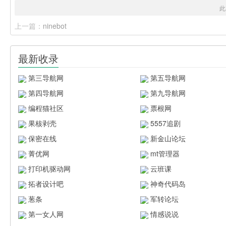
此
上一篇：
ninebot
最新收录
第三导航网
第五导航网
第四导航网
第九导航网
编程猫社区
票根网
果核剥壳
5557追剧
保密在线
新金山论坛
菁优网
mt管理器
打印机驱动网
云班课
拓者设计吧
神奇代码岛
葱条
军转论坛
第一女人网
情感说说