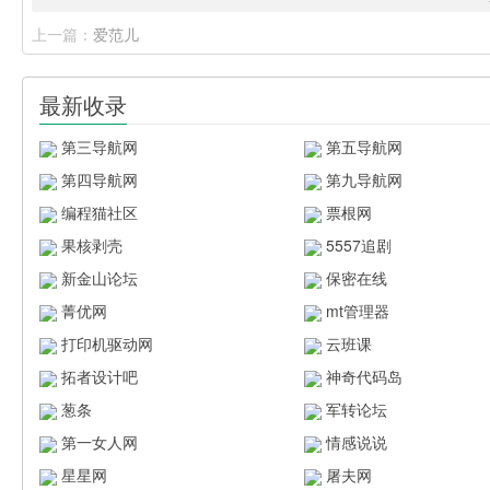
上一篇：
爱范儿
最新收录
第三导航网
第五导航网
第四导航网
第九导航网
编程猫社区
票根网
果核剥壳
5557追剧
新金山论坛
保密在线
菁优网
mt管理器
打印机驱动网
云班课
拓者设计吧
神奇代码岛
葱条
军转论坛
第一女人网
情感说说
星星网
屠夫网