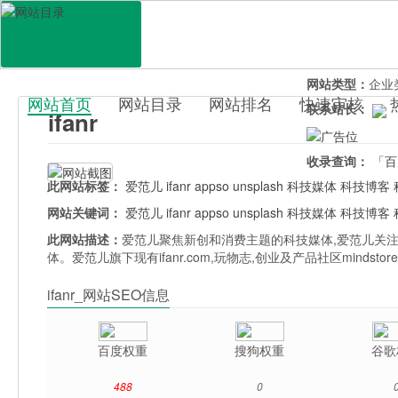
网站地址：
ifan
官网直达：
ifanr
所属分类：
电脑
网站类型：
企业
网站首页
网站目录
网站排名
快速审核
联系站长：
ifanr
百科目录
收录查询：
「百
此网站标签：
爱范儿
ifanr
appso
unsplash
科技媒体
科技博客
网站关键词：
爱范儿
ifanr
appso
unsplash
科技媒体
科技博客
此网站描述：
爱范儿聚焦新创和消费主题的科技媒体,爱范儿关注
体。爱范儿旗下现有ifanr.com,玩物志,创业及产品社区minds
ifanr_网站SEO信息
百度权重
搜狗权重
谷歌
488
0