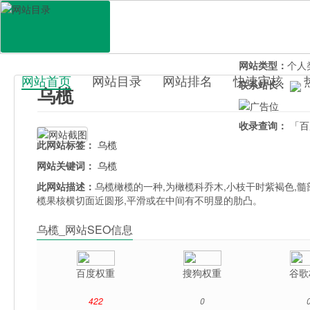
网站地址：
wula
官网直达：
乌榄
所属分类：
电脑
网站类型：
个人
网站首页
网站目录
网站排名
快速审核
联系站长：
乌榄
百科目录
收录查询：
「百
此网站标签：
乌榄
网站关键词：
乌榄
此网站描述：
乌榄橄榄的一种,为橄榄科乔木,小枝干时紫褐色,
榄果核横切面近圆形,平滑或在中间有不明显的肋凸。
乌榄_网站SEO信息
百度权重
搜狗权重
谷歌
422
0