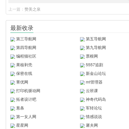
上一篇：
赞美之泉
最新收录
第三导航网
第五导航网
第四导航网
第九导航网
编程猫社区
票根网
果核剥壳
5557追剧
保密在线
新金山论坛
菁优网
mt管理器
打印机驱动网
云班课
拓者设计吧
神奇代码岛
葱条
军转论坛
第一女人网
情感说说
星星网
屠夫网