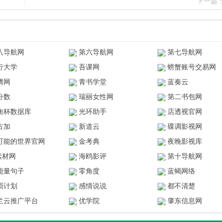
下一篇
八导航网
第六导航网
第七导航网
行大学
吾课网
螃蟹账号交易网
腾网
青书学堂
蓝奏云
分数
瑞丽女性网
第二书包网
衡杯数据库
光环助手
店透视官网
古加
新道云
碟调影视网
可能的世界官网
金考典
夜晚影视库
z素材网
海鸥影评
第十导航网
能量句子
零角度
蓝蝎网络
陨计划
感情说说
都不清楚
兰云推广平台
优学院
肇东信息网