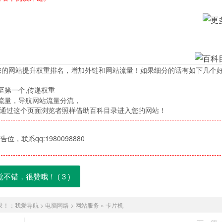
您的网站提升权重排名，增加外链和网站流量！如果细分的话有如下几个
至第一个,传递权重
流量，导航网站流量分流，
，通过这个页面浏览者照样借助百科目录进入您的网站！
位，联系qq:1980098880
觉不错，很赞哦！ (
3
)
录！：
我爱导航
>
电脑网络
>
网站服务
»
卡片机