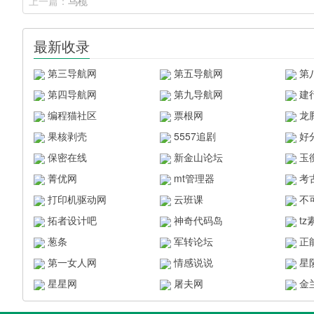
上一篇：
乌榄
最新收录
第三导航网
第五导航网
第
第四导航网
第九导航网
建
编程猫社区
票根网
龙
果核剥壳
5557追剧
好
保密在线
新金山论坛
玉
菁优网
mt管理器
考
打印机驱动网
云班课
不
拓者设计吧
神奇代码岛
t
葱条
军转论坛
正
第一女人网
情感说说
星
星星网
屠夫网
金