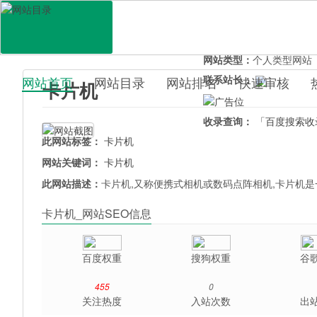
网站地址：
kapianji.uo0.
官网直达：
卡片机
所属分类：
电脑网络>
网
网站类型：
个人类型网站
联系站长：
网站首页
网站目录
网站排名
快速审核
卡片机
百科目录
收录查询：
「百度搜索收
此网站标签：
卡片机
网站关键词：
卡片机
此网站描述：
卡片机,又称便携式相机或数码点阵相机,卡片机是
卡片机_网站SEO信息
百度权重
搜狗权重
谷
455
0
关注热度
入站次数
出