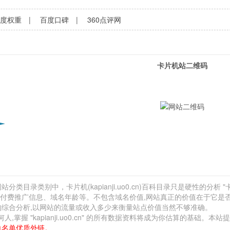
百度权重
|
百度口碑
|
360点评网
卡片机站二维码
类目录类别中，卡片机(kapianji.uo0.cn)百科目录只是硬性的分析 "
链、付费推广信息、域名年龄等。不包含域名价值,网站真正的价值在于它是
的综合分析,以网站的流量或收入多少来衡量站点价值当然不够准确。
 "kapianji.uo0.cn" 的所有数据资料将成为你估算的基础。本站
白名单优质外链。